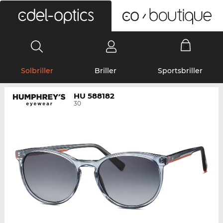
0
Solbriller
Briller
Sportsbriller
HU 588182
30