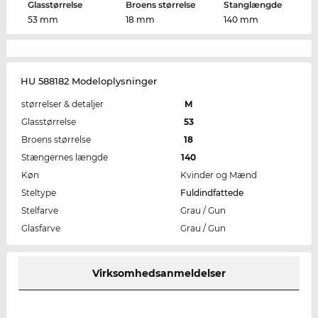
Glasstørrelse
Broens størrelse
Stanglængde
53 mm
18 mm
140 mm
HU 588182 Modeloplysninger
størrelser & detaljer
M
Glasstørrelse
53
Broens størrelse
18
Stængernes længde
140
Køn
Kvinder og Mænd
Steltype
Fuldindfattede
Stelfarve
Grau / Gun
Glasfarve
Grau / Gun
Virksomhedsanmeldelser