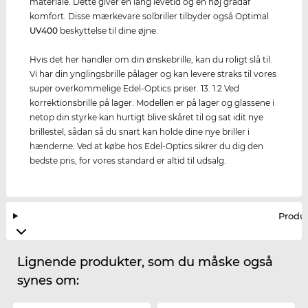
materiale. Dette giver en lang levetid og en høj gradaf
komfort. Disse mærkevare solbriller tilbyder også Optimal
UV400
beskyttelse til dine øjne.
Hvis det her handler om din ønskebrille, kan du roligt slå til.
Vi har din ynglingsbrille pålager og kan levere straks til vores
super overkommelige Edel-Optics priser. 13. 1.2 Ved
korrektionsbrille på lager. Modellen er på lager og glassene i
netop din styrke kan hurtigt blive skåret til og sat idit nye
brillestel, sådan så du snart kan holde dine nye briller i
hænderne. Ved at købe hos Edel-Optics sikrer du dig den
bedste pris, for vores standard er altid til udsalg.
Produ
Lignende produkter, som du måske også
synes om: