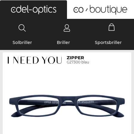
0
Solbriller
Briller
Sportsbriller
ZIPPER
G27300 blau