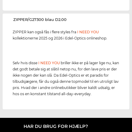
‌ZIPPER/G27300 blau D2.00
ZIPPER kan også fås i flere styles fra
I NEED YOU
kollektionerne 2025 og 2026 i Edel-Optics onlineshop.
Selv hvis disse
I NEED YOU
briller ikke er på lager lige nu, kan
det godt betale sig at slåtil netop nu, for den lave pris er der
ikke nogen der kan slå. Da Edel-Optics er et paradis for
tilbudsjægere, får du også denne topmodel til en utroligt lav
pris. Hvad der i andre onlinebutikker bliver kaldt udsalg, er
hos os en konstant tilstand all-day-everyday.
HAR DU BRUG FOR HJÆLP?