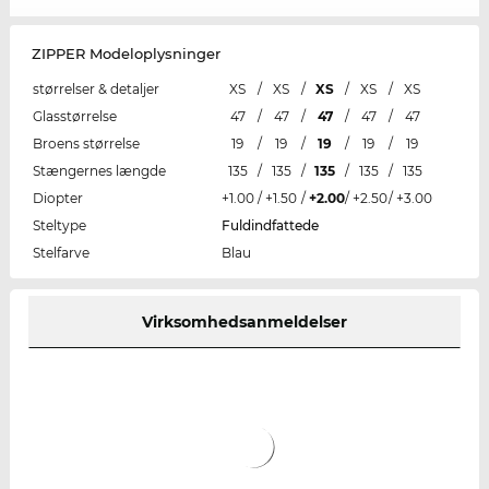
ZIPPER Modeloplysninger
størrelser & detaljer
XS
/
XS
/
XS
/
XS
/
XS
Glasstørrelse
47
/
47
/
47
/
47
/
47
Broens størrelse
19
/
19
/
19
/
19
/
19
Stængernes længde
135
/
135
/
135
/
135
/
135
Diopter
+1.00
/
+1.50
/
+2.00
/
+2.50
/
+3.00
Steltype
Fuldindfattede
Stelfarve
Blau
Virksomhedsanmeldelser