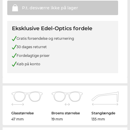
P.t. desværre ikke på
lager
Eksklusive Edel-Optics fordele
Gratis forsendelse og returnering
30 dages returret
Fordelagtige priser
Køb på konto
Glasstørrelse
Broens størrelse
Stanglængde
47 mm
19 mm
135 mm