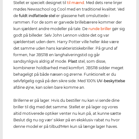
Stellet er specielt designet til
til mænd
. Med dets rene linjer
mødes Newsschool og Cool med en traditionel kvalitet. Ved
de
fuldt indfattede stel
er glassene helt omsluttede i
rammen. For de som er garvede brillebærere kommer der
kun sjældent andre modeller på tale. De
runde briller
gør sig
godt på billeder. Selv John Lennon vidste det og var
sjældentset uden dem. Harry Potter ville heller ikke være
det samme uden hans karakteristiskebriller. På grund af
formen, har JBS118 en langhalveringstid og går
sandsynligvis aldrig af mode.
Plast
stel, som disse,
kombinerer holdbarhed med komfort. JBS118 sidder meget
behageligt på både næsen og ørerne. Funktionelt er du
selvfølgelig også på den sikre side. Med 100%
UV-beskyttelse
afdine øjne, kan solen bare komme an.
Brillerne er på lager. Hvis du bestiller nu kan vi sende dine
briller til dig med det samme. Stellet er på lager og vores
altid motiverede optiker venter nu kun på, at kunne sætte
Beslut dig nu og vær' sikker på en eksklusiv rabat nu hvor
denne model er på tilbud!Men kun så længe lager haves.