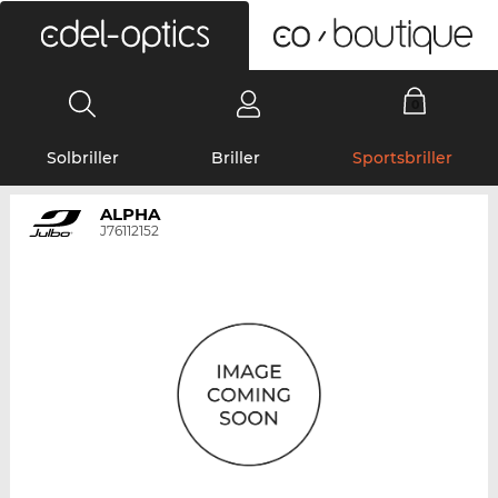
0
Solbriller
Briller
Sportsbriller
ALPHA
J76112152