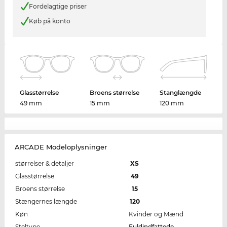
Fordelagtige priser
Køb på konto
Glasstørrelse
Broens størrelse
Stanglængde
49 mm
15 mm
120 mm
ARCADE Modeloplysninger
størrelser & detaljer
XS
Glasstørrelse
49
Broens størrelse
15
Stængernes længde
120
Køn
Kvinder og Mænd
Steltype
Fuldindfattede