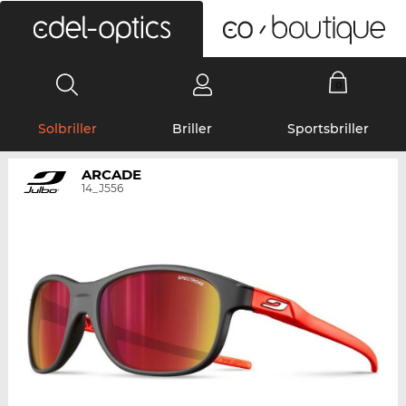
0
Solbriller
Briller
Sportsbriller
ARCADE
14_J556