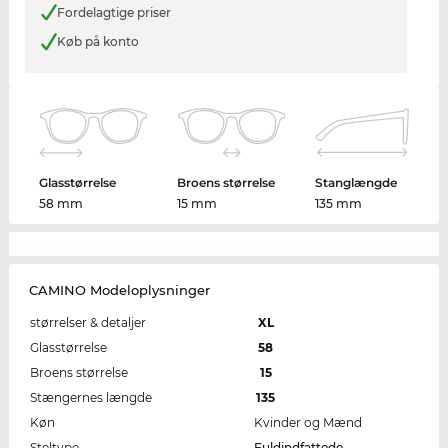
Fordelagtige priser
Køb på konto
Glasstørrelse
Broens størrelse
Stanglængde
58 mm
15 mm
135 mm
CAMINO Modeloplysninger
størrelser & detaljer
XL
Glasstørrelse
58
Broens størrelse
15
Stængernes længde
135
Køn
Kvinder og Mænd
Steltype
Fuldindfattede