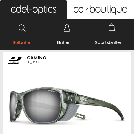
0
Solbriller
Briller
Sportsbriller
CAMINO
16_J501