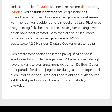
Unisex modellen fra
Julbo
skelner ikke mellem
til mænd
og
kvinder
. Ved de
fuldt indfattede stel
er glassene helt
omsluttede i rammen. For de som er garvede brillebærere
kommer der kun sjældent andre modeller på tale.
Plast
er et
meget let og fleksibelt materiale. Dette giver en lang levetid
og en høj gradaf komfort. Som med alle solbriller i vores
butik, kan du stole på den
garanterede
UV400
beskyttelse.4.2.2 Hvis den Digitale Optiker er tilgængelig
Den næste forsendelse er allerede på vej, så vi har også
snart dine
Julbo
briller pålager igen. Vi håber at den utroligt
lave pris kan være en trøst mens du venter. Da Edel-Optics
er et paradis for tilbudsjægere, får du også denne topmodel
til en utroligt lav pris. Hvad der i andre onlinebutikker bliver
kaldt udsalg, er hos os en konstant tilstand all-day-
everyday.