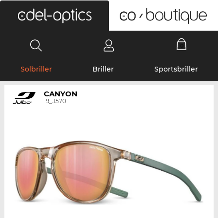
0
Solbriller
Briller
Sportsbriller
CANYON
19_J570