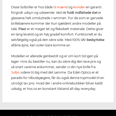
Disse Solbriller er hos både
til mænd
og
kvinder
en garanti
forgodt udsyn og udseende. Ved de
fuldt indfattede stel
er
glassene helt omsluttede i rammen. For de som er garvede
brillebærere kommer der kun sjældent andre modeller på
tale.
Plast
er et meget let og fleksibelt materiale. Dette giver
en lang levetid og en høj gradaf komfort. Funktionelt er du
selvfølgelig også på den sikre side. Med 100%
UV-beskyttelse
afdine øjne, kan solen bare komme an.
Modellen er allerede genbestilt og er om kort tid igen på
lager. Hvis du bestiller nu, kan du sikre dig den lave pris og
så snart varerne ankommer, sender vi din nye brille fra
Julbo
videre til dig med det samme. Da Edel-Optics er et
paradis for tilbudsjægere, får du også denne topmodel til en
utroligt lav pris. Hvad der i andre onlinebutikker bliver kaldt
udsalg, er hos os en konstant tilstand all-day-everyday.