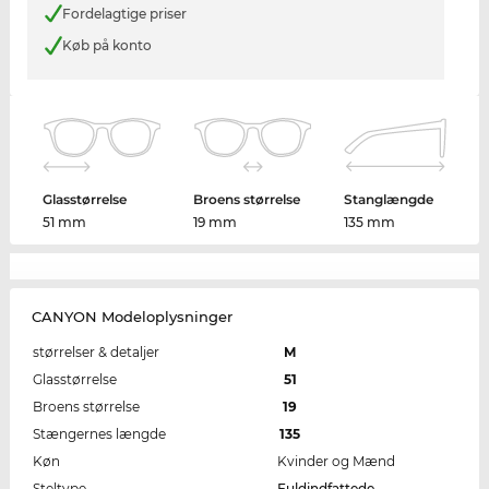
Fordelagtige priser
Køb på konto
Glasstørrelse
Broens størrelse
Stanglængde
51 mm
19 mm
135 mm
CANYON Modeloplysninger
størrelser & detaljer
M
Glasstørrelse
51
Broens størrelse
19
Stængernes længde
135
Køn
Kvinder og Mænd
Steltype
Fuldindfattede