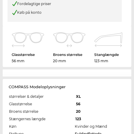
Fordelagtige priser
Køb på konto
Glasstørrelse
Broens størrelse
Stanglængde
56 mm
20 mm
123 mm
COMPASS Modeloplysninger
størrelser & detaljer
XL
Glasstørrelse
56
Broens størrelse
20
Stængernes længde
123
Køn
Kvinder og Mænd
Steltype
Fuldindfattede