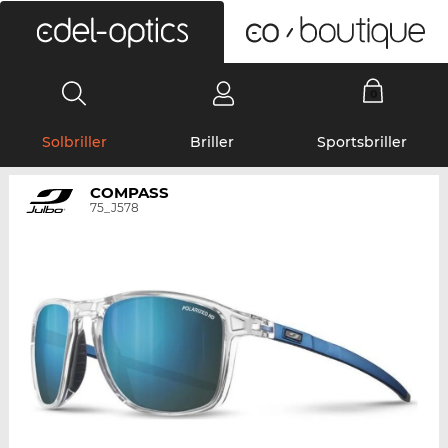
0
Solbriller
Briller
Sportsbriller
COMPASS
75_J578