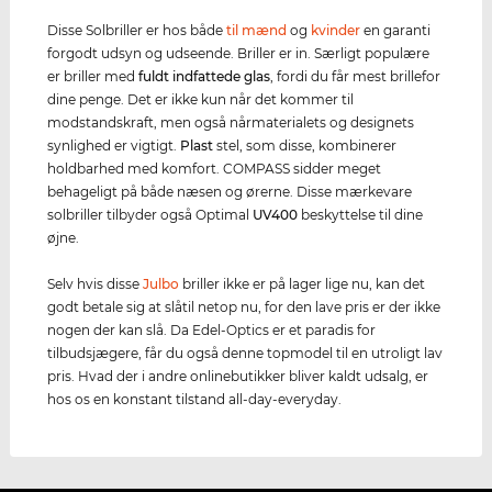
Disse Solbriller er hos både
til mænd
og
kvinder
en garanti
forgodt udsyn og udseende. Briller er in. Særligt populære
er briller med
fuldt indfattede glas
, fordi du får mest brillefor
dine penge. Det er ikke kun når det kommer til
modstandskraft, men også nårmaterialets og designets
synlighed er vigtigt.
Plast
stel, som disse, kombinerer
holdbarhed med komfort. COMPASS sidder meget
behageligt på både næsen og ørerne. Disse mærkevare
solbriller tilbyder også Optimal
UV400
beskyttelse til dine
øjne.
Selv hvis disse
Julbo
briller ikke er på lager lige nu, kan det
godt betale sig at slåtil netop nu, for den lave pris er der ikke
nogen der kan slå. Da Edel-Optics er et paradis for
tilbudsjægere, får du også denne topmodel til en utroligt lav
pris. Hvad der i andre onlinebutikker bliver kaldt udsalg, er
hos os en konstant tilstand all-day-everyday.