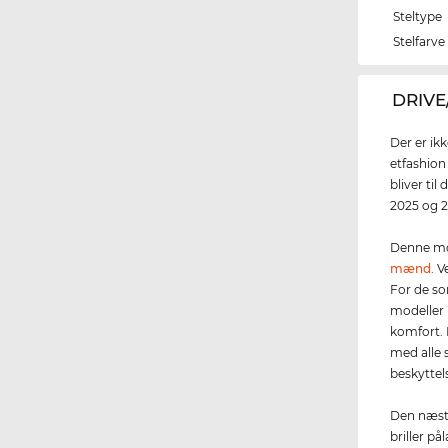
Steltype
Stelfarve
‌DRIVE
Der er ik
etfashion
bliver til
2025 og 2
Denne mo
mænd
. 
For de so
modeller 
komfort.
med alle s
beskyttel
Den næste
briller på