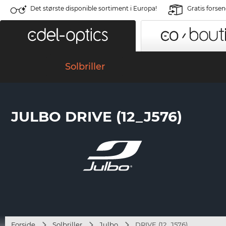
Det største disponible sortiment i Europa!
Gratis forse
Solbriller
JULBO DRIVE (12_J576)
Forside
Solbriller
Julbo
DRIVE (12_J576)