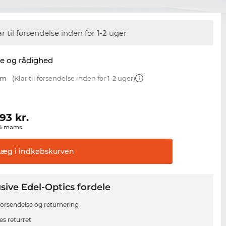
ar til forsendelse inden for 1-2 uger
se og rådighed
mm
(Klar til forsendelse inden for 1-2 uger)
,93
kr.
00% moms
Læg i
indkøbskurven
sive Edel-Optics fordele
 forsendelse og returnering
es returret