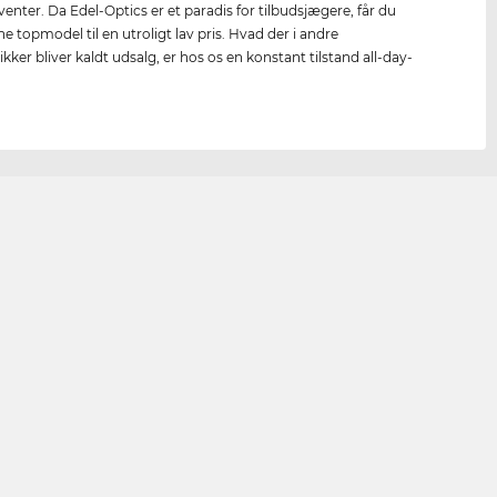
enter. Da Edel-Optics er et paradis for tilbudsjægere, får du
e topmodel til en utroligt lav pris. Hvad der i andre
kker bliver kaldt udsalg, er hos os en konstant tilstand all-day-
.