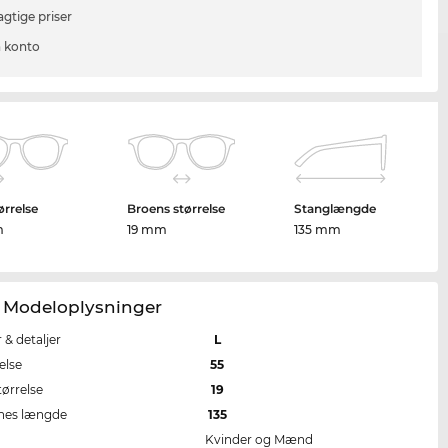
agtige priser
 konto
ørrelse
Broens størrelse
Stanglængde
m
19 mm
135 mm
 Modeloplysninger
r & detaljer
L
else
55
tørrelse
19
nes længde
135
Kvinder og Mænd