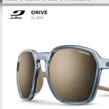
DRIVE
12_J576