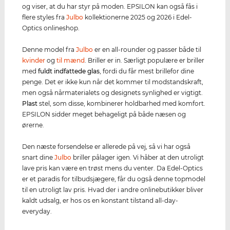
og viser, at du har styr på moden. EPSILON kan også fås i
flere styles fra
Julbo
kollektionerne 2025 og 2026 i Edel-
Optics onlineshop.
Denne model fra
Julbo
er en all-rounder og passer både til
kvinder
og
til mænd
. Briller er in. Særligt populære er briller
med
fuldt indfattede glas
, fordi du får mest brillefor dine
penge. Det er ikke kun når det kommer til modstandskraft,
men også nårmaterialets og designets synlighed er vigtigt.
Plast
stel, som disse, kombinerer holdbarhed med komfort.
EPSILON sidder meget behageligt på både næsen og
ørerne.
Den næste forsendelse er allerede på vej, så vi har også
snart dine
Julbo
briller pålager igen. Vi håber at den utroligt
lave pris kan være en trøst mens du venter. Da Edel-Optics
er et paradis for tilbudsjægere, får du også denne topmodel
til en utroligt lav pris. Hvad der i andre onlinebutikker bliver
kaldt udsalg, er hos os en konstant tilstand all-day-
everyday.