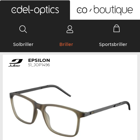
0
Solbriller
Briller
Sportsbriller
EPSILON
51_JOP1496