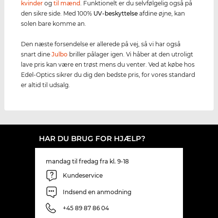
kvinder
og
til mænd
. Funktionelt er du selvfølgelig også på
den sikre side. Med 100%
UV-beskyttelse
afdine øjne, kan
solen bare komme an.
Den næste forsendelse er allerede på vej, så vi har også
snart dine
Julbo
briller pålager igen. Vi håber at den utroligt
lave pris kan være en trøst mens du venter. Ved at købe hos
Edel-Optics sikrer du dig den bedste pris, for vores standard
er altid til udsalg.
HAR DU BRUG FOR HJÆLP?
mandag til fredag fra kl. 9-18
Kundeservice
Indsend en anmodning
+45 89 87 86 04