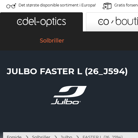
Det største disponible sortiment i Europa!
Gratis forse
Solbriller
JULBO FASTER L (26_J594)
Forside
Solbriller
Julbo
FASTER L (26_J594)