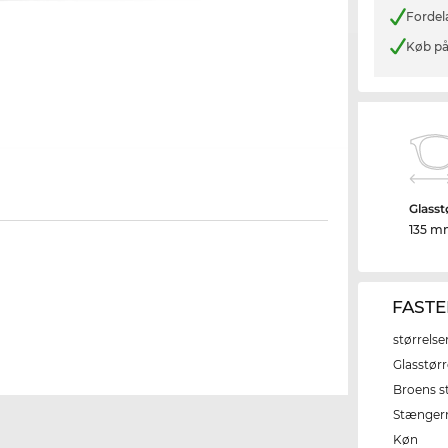
Fordel
Køb på
Glasst
135 
FASTE
størrelse
Glasstørr
Broens s
Stænger
Køn