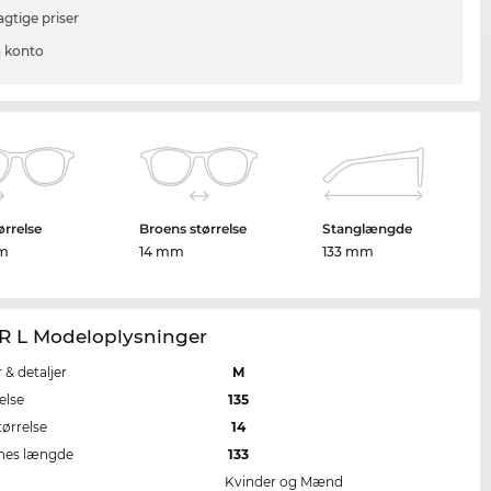
agtige priser
 konto
ørrelse
Broens størrelse
Stanglængde
mm
14 mm
133 mm
R L Modeloplysninger
r & detaljer
M
else
135
tørrelse
14
nes længde
133
Kvinder og Mænd