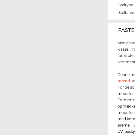
Steltype
Stelfarve
‌FASTE
Med disse
klasse. T
foretrukne
sortiment
Denne mo
mænd
. 
For de so
modeller 
Formen er
opmærkso
modellen
med komf
ørerne. F
UV-besky