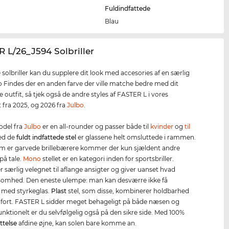
Fuldindfattede
Blau
R L/26_J594 Solbriller
 solbriller kan du supplere dit look med accesories af en særlig
ro Findes der en anden farve der ville matche bedre med dit
 outfit, så tjek også de andre styles af FASTER L i vores
 fra 2025, og 2026 fra
Julbo
.
del fra
Julbo
er en all-rounder og passer både til
kvinder
og
til
Ved de
fuldt indfattede stel
er glassene helt omsluttede i rammen.
m er garvede brillebærere kommer der kun sjældent andre
på tale.
Mono
stellet er en kategori inden for sportsbriller.
 særlig velegnet til aflange ansigter og giver uanset hvad
mhed. Den eneste ulempe: man kan desværre ikke få
 med styrkeglas.
Plast
stel, som disse, kombinerer holdbarhed
ort. FASTER L sidder meget behageligt på både næsen og
unktionelt er du selvfølgelig også på den sikre side. Med 100%
ttelse
afdine øjne, kan solen bare komme an.