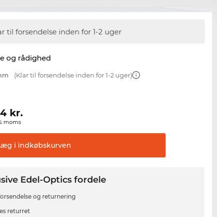
ar til forsendelse inden for 1-2 uger
se og rådighed
 mm
(Klar til forsendelse inden for 1-2 uger)
44
kr.
00% moms
Læg i
indkøbskurven
sive Edel-Optics fordele
 forsendelse og returnering
es returret