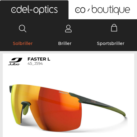
0
Solbriller
Briller
Sportsbriller
FASTER L
45_J594