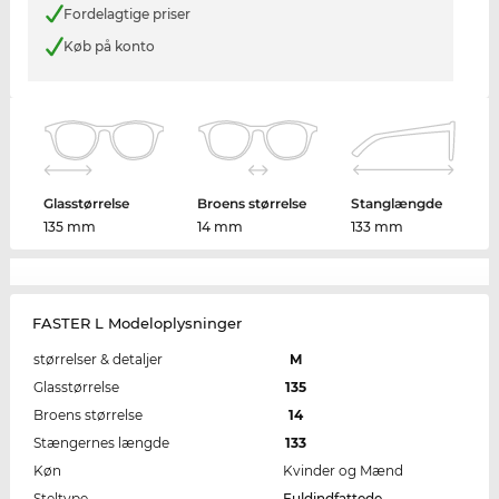
Fordelagtige priser
Køb på konto
Glasstørrelse
Broens størrelse
Stanglængde
135 mm
14 mm
133 mm
FASTER L Modeloplysninger
størrelser & detaljer
M
Glasstørrelse
135
Broens størrelse
14
Stængernes længde
133
Køn
Kvinder og Mænd
Steltype
Fuldindfattede