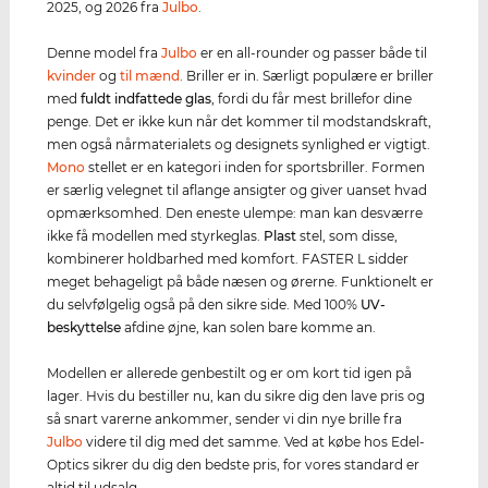
2025, og 2026 fra
Julbo
.
Denne model fra
Julbo
er en all-rounder og passer både til
kvinder
og
til mænd
. Briller er in. Særligt populære er briller
med
fuldt indfattede glas
, fordi du får mest brillefor dine
penge. Det er ikke kun når det kommer til modstandskraft,
men også nårmaterialets og designets synlighed er vigtigt.
Mono
stellet er en kategori inden for sportsbriller. Formen
er særlig velegnet til aflange ansigter og giver uanset hvad
opmærksomhed. Den eneste ulempe: man kan desværre
ikke få modellen med styrkeglas.
Plast
stel, som disse,
kombinerer holdbarhed med komfort. FASTER L sidder
meget behageligt på både næsen og ørerne. Funktionelt er
du selvfølgelig også på den sikre side. Med 100%
UV-
beskyttelse
afdine øjne, kan solen bare komme an.
Modellen er allerede genbestilt og er om kort tid igen på
lager. Hvis du bestiller nu, kan du sikre dig den lave pris og
så snart varerne ankommer, sender vi din nye brille fra
Julbo
videre til dig med det samme. Ved at købe hos Edel-
Optics sikrer du dig den bedste pris, for vores standard er
altid til udsalg.