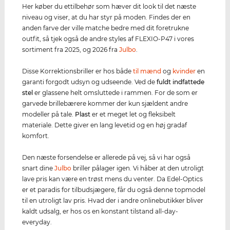
Her køber du ettilbehør som hæver dit look til det næste
niveau og viser, at du har styr på moden. Findes der en
anden farve der ville matche bedre med dit foretrukne
outfit, så tjek også de andre styles af FLEXIO-P47 i vores
sortiment fra 2025, og 2026 fra
Julbo
.
Disse Korrektionsbriller er hos både
til mænd
og
kvinder
en
garanti forgodt udsyn og udseende. Ved de
fuldt indfattede
stel
er glassene helt omsluttede i rammen. For de som er
garvede brillebærere kommer der kun sjældent andre
modeller på tale.
Plast
er et meget let og fleksibelt
materiale. Dette giver en lang levetid og en høj gradaf
komfort.
Den næste forsendelse er allerede på vej, så vi har også
snart dine
Julbo
briller pålager igen. Vi håber at den utroligt
lave pris kan være en trøst mens du venter. Da Edel-Optics
er et paradis for tilbudsjægere, får du også denne topmodel
til en utroligt lav pris. Hvad der i andre onlinebutikker bliver
kaldt udsalg, er hos os en konstant tilstand all-day-
everyday.