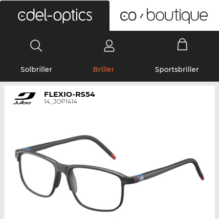
0
Solbriller
Briller
Sportsbriller
FLEXIO-RS54
14_JOP1414