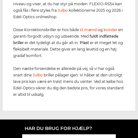
niveau og viser, at du har styr på moden. FLEXIO-RS54 kan
også fås i flere styles fra
Julbo
kollektionerne 2025 og 2026 i
Edel-Optics onlineshop.
Disse Korrektionsbriller er hos både
til mænd
og
kvinder
en
garanti forgodt udsyn og udseende. Med
fuldt indfattede
briller
er det tydeligt at du går all-in.
Plast
er et meget let og
fleksibelt materiale. Dette giver en lang levetid og en høj
gradaf komfort.
Den næste forsendelse er allerede på vej, så vi har også
snart dine
Julbo
briller pålager igen. Vi håber at den utroligt
lave pris kan være en trøst mens du venter. Ved at købe hos
Edel-Optics sikrer du dig den bedste pris, for vores standard
er altid til udsalg.
HAR DU BRUG FOR HJÆLP?