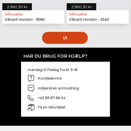
2.960,30 kr.
2.960,30 kr.
Silhouette
Silhouette
Vibrant Horizon - 9060
Vibrant Horizon - 5540
1
/1
HAR DU BRUG FOR HJÆLP?
mandag til fredag fra kl. 9-18
Kundeservice
Indsend en anmodning
+45 89 87 86 04
Få en returlabel