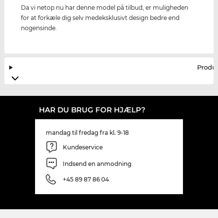
Da vi netop nu har denne model på tilbud, er muligheden
for at forkæle dig selv medeksklusivt design bedre end
nogensinde.
Produ
HAR DU BRUG FOR HJÆLP?
mandag til fredag fra kl. 9-18
Kundeservice
Indsend en anmodning
+45 89 87 86 04