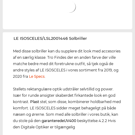
‌LE ISOSCELES/LSL2001446 Solbriller
Med disse solbriller kan du supplere dit look med accesories
af en særlig klasse. Tro Findes der en anden farve der ville
matche bedre med dit foretrukne outfit, så tjek også de
andre styles af LE ISOSCELES i vores sortiment fra 2019, og
2020 fra
Le Specs
.
Stellets rektangulære optik udstråler selvtillid og power.
Især for runde ansigter skaberdet firkantede look en god
kontrast.
Plast
stel, som disse, kombinerer holdbarhed med
komfort. LE ISOSCELES sidder meget behageligt på både
næsen og ørerne. Som med alle solbriller i vores butik, kan
du stole på den
garanterede
UV400
beskyttelse.4.2.2 Hvis
den Digitale Optiker er tilgængelig