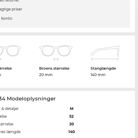
es returret
agtige priser
 konto
ørrelse
Broens størrelse
Stanglængde
m
20 mm
140 mm
34 Modeloplysninger
r & detaljer
M
else
52
tørrelse
20
nes længde
140