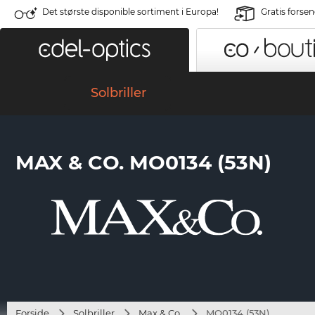
Det største disponible sortiment i Europa!
Gratis forse
Solbriller
MAX & CO. MO0134 (53N)
Forside
Solbriller
Max & Co.
MO0134 (53N)