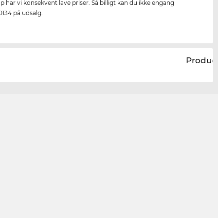
p har vi konsekvent lave priser. Så billigt kan du ikke engang
134 på udsalg.
Produc