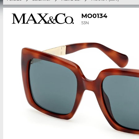
MO0134
53N