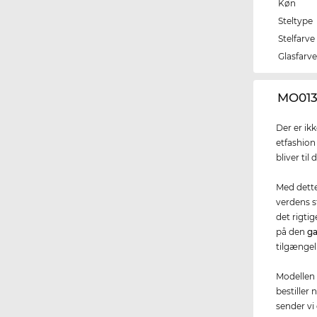
Køn
Steltype
Stelfarve
Glasfarv
‌MO013
Der er ik
etfashion
bliver til 
Med dette 
verdens s
det rigtig
på den
ga
tilgængel
Modellen 
bestiller
sender vi 