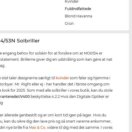
Kvinder
Fuldindfattede
Blond Havanna
e
Grün
4/53N Solbriller
ke engang behov for solskin for at forsikre om at MO0134 er
 statement. Brillerne giver dig en udstråling som kan gøre at nat
dag.
stel taler designerne særligt til
kvinder
som føler sig hjemme i
torbyer. Mr. Right eller ej - her handler det i første omgang om
e look for 2025. Som med alle solbriller i vores butik, kan du stole
ranterede
UV400
beskyttelse.4.2.2 Hvis den Digitale Optiker er
ig
er allerede genbestilt og er om kort tid igen på lager. Hvis du
 nu, kan du sikre dig den lave pris og så snart varerne ankommer,
din nye brille fra
Max & Co.
videre til dig med det samme. I vores