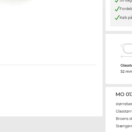
30 dag
Fordel
Køb på
Glasst
52 m
MO 01
størrelse
Glasstørr
Broens s
Stænger