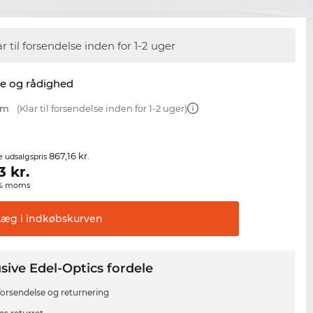
ar til forsendelse inden for 1-2 uger
se og rådighed
mm
(Klar til forsendelse inden for 1-2 uger)
867,16 kr.
e udsalgspris
3
kr.
00% moms
Læg i
indkøbskurven
sive Edel-Optics fordele
 forsendelse og returnering