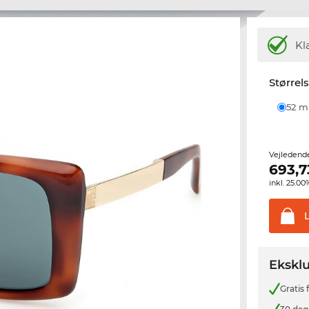
Kl
Størrel
52 
Vejledend
693,7
inkl. 25.
Eksklu
Gratis