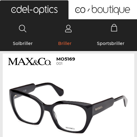
0
Solbriller
Briller
Sportsbriller
MO5169
001