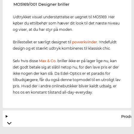
‌MO5169/001 Designer briller
Udtrykket visuel understøttelse er uegnet til MO5169. Her
køber du ettilbehør som hæver dit look til det næste niveau
og viser, at du har styr på moden.
Brillestellet er særligt designet til
powerkvinder
. Yndefuldt
design og et stærkt udtryk kombineres til klassisk chic.
Selv hvis disse
Max & Co.
briller ikke er på lager lige nu, kan
det godt betale sig at slåtil netop nu, for den lave pris er der
ikke nogen der kan slå. Da Edel-Optics er et paradis for
tilbudsjægere, får du også denne topmodel til en utroligt lav
pris. Hvad der i andre onlinebutikker bliver kaldt udsalg, er
hos os en konstant tilstand all-day-everyday.
Produ