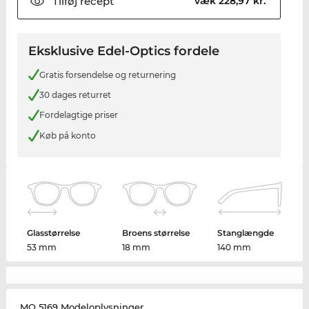
Tilføj
recept
væk 228,97 kr.
Eksklusive Edel-Optics fordele
Gratis forsendelse og returnering
30 dages returret
Fordelagtige priser
Køb på konto
Glasstørrelse
Broens størrelse
Stanglængde
53 mm
18 mm
140 mm
MO 5169 Modeloplysninger