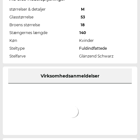
størrelser & detaljer
M
Glasstørrelse
53
Broens størrelse
18
Stængernes længde
140
Køn
Kvinder
Steltype
Fuldindfattede
Stelfarve
Glänzend Schwarz
Virksomhedsanmeldelser