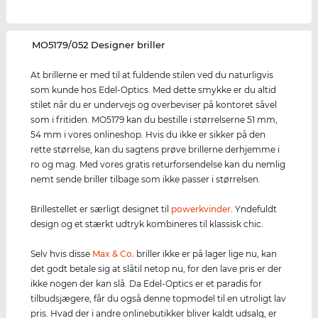
‌MO5179/052 Designer briller
At brillerne er med til at fuldende stilen ved du naturligvis
som kunde hos Edel-Optics. Med dette smykke er du altid
stilet når du er undervejs og overbeviser på kontoret såvel
som i fritiden. MO5179 kan du bestille i størrelserne 51 mm,
54 mm i vores onlineshop. Hvis du ikke er sikker på den
rette størrelse, kan du sagtens prøve brillerne derhjemme i
ro og mag. Med vores gratis returforsendelse kan du nemlig
nemt sende briller tilbage som ikke passer i størrelsen.
Brillestellet er særligt designet til
powerkvinder
. Yndefuldt
design og et stærkt udtryk kombineres til klassisk chic.
Selv hvis disse
Max & Co.
briller ikke er på lager lige nu, kan
det godt betale sig at slåtil netop nu, for den lave pris er der
ikke nogen der kan slå. Da Edel-Optics er et paradis for
tilbudsjægere, får du også denne topmodel til en utroligt lav
pris. Hvad der i andre onlinebutikker bliver kaldt udsalg, er