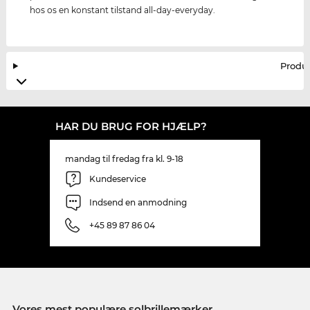
hos os en konstant tilstand all-day-everyday.
Produ
HAR DU BRUG FOR HJÆLP?
mandag til fredag fra kl. 9-18
Kundeservice
Indsend en anmodning
+45 89 87 86 04
Vores mest populære solbrillemærker