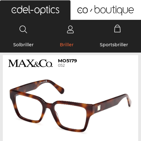
0
Solbriller
Briller
Sportsbriller
MO5179
052