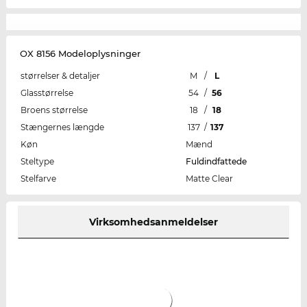
OX 8156 Modeloplysninger
størrelser & detaljer
M
/
L
Glasstørrelse
54
/
56
Broens størrelse
18
/
18
Stængernes længde
137
/
137
Køn
Mænd
Steltype
Fuldindfattede
Stelfarve
Matte Clear
Virksomhedsanmeldelser