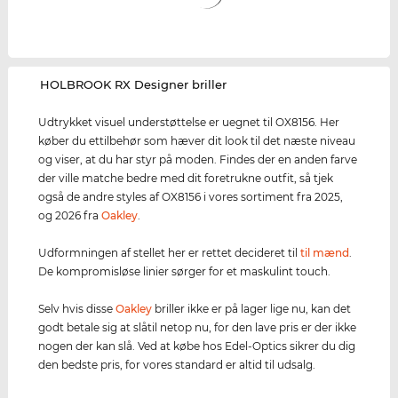
‌HOLBROOK RX Designer briller
Udtrykket visuel understøttelse er uegnet til OX8156. Her
køber du ettilbehør som hæver dit look til det næste niveau
og viser, at du har styr på moden. Findes der en anden farve
der ville matche bedre med dit foretrukne outfit, så tjek
også de andre styles af OX8156 i vores sortiment fra 2025,
og 2026 fra
Oakley
.
Udformningen af stellet her er rettet decideret til
til mænd
.
De kompromisløse linier sørger for et maskulint touch.
Selv hvis disse
Oakley
briller ikke er på lager lige nu, kan det
godt betale sig at slåtil netop nu, for den lave pris er der ikke
nogen der kan slå. Ved at købe hos Edel-Optics sikrer du dig
den bedste pris, for vores standard er altid til udsalg.