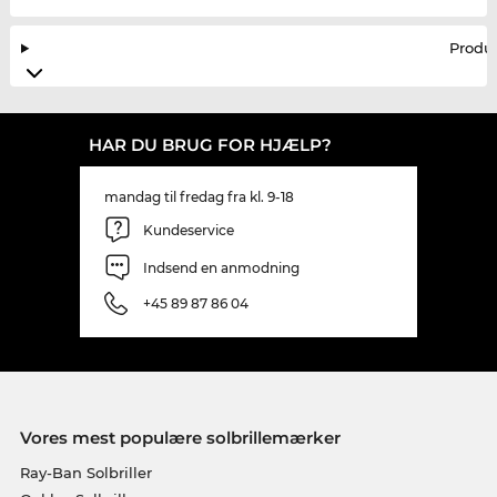
Produ
HAR DU BRUG FOR HJÆLP?
mandag til fredag fra kl. 9-18
Kundeservice
Indsend en anmodning
+45 89 87 86 04
Vores mest populære solbrillemærker
Ray-Ban Solbriller