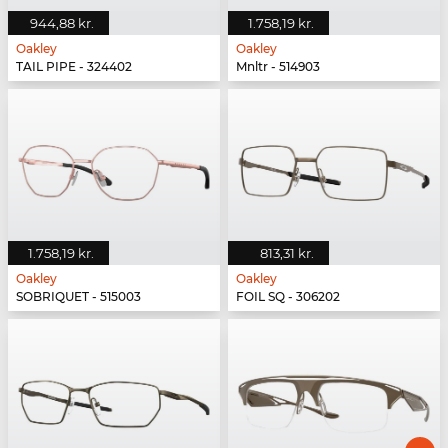
944,88 kr.
1.758,19 kr.
Oakley
Oakley
TAIL PIPE - 324402
Mnltr - 514903
1.758,19 kr.
813,31 kr.
Oakley
Oakley
SOBRIQUET - 515003
FOIL SQ - 306202