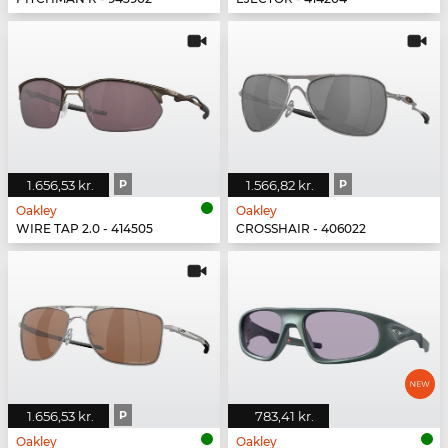
1.656,53 kr.
P
1.566,82 kr.
P
Oakley
Oakley
WIRE TAP 2.0 - 414505
CROSSHAIR - 406022
1.656,53 kr.
P
783,41 kr.
Oakley
Oakley