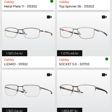
Oakley
Oakley
Metal Plate TI - 515302
Top Spinner 5b - 313303
1.501,04 kr.
1.070,46 kr.
Oakley
Oakley
LIZARD - 511302
SOCKET 5.0 - 321703
1.501,04 kr.
1.853,87 kr.