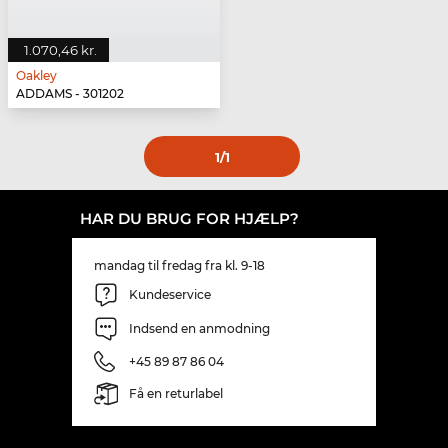
1.070,46 kr.
Oakley
ADDAMS - 301202
1
/1
HAR DU BRUG FOR HJÆLP?
mandag til fredag fra kl. 9-18
Kundeservice
Indsend en anmodning
+45 89 87 86 04
Få en returlabel