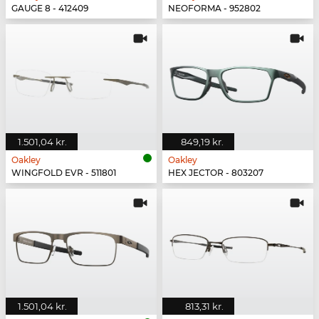
GAUGE 8 - 412409
NEOFORMA - 952802
1.501,04 kr.
849,19 kr.
Oakley
Oakley
WINGFOLD EVR - 511801
HEX JECTOR - 803207
1.501,04 kr.
813,31 kr.