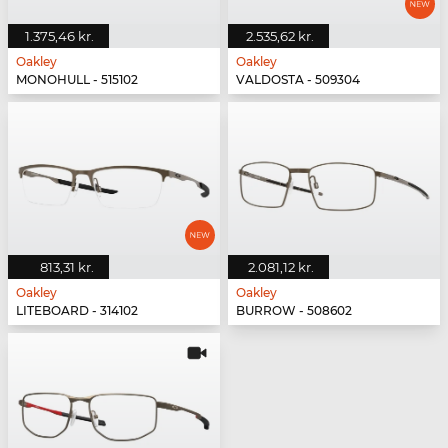
1.375,46 kr.
2.535,62 kr.
Oakley
Oakley
MONOHULL - 515102
VALDOSTA - 509304
813,31 kr.
2.081,12 kr.
Oakley
Oakley
LITEBOARD - 314102
BURROW - 508602