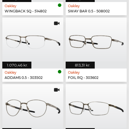
Oakley
Oakley
WINGBACK SQ - 514802
SWAY BAR 0.5 - 508002
1.070,46 kr.
813,31 kr.
Oakley
Oakley
ADDAMS 0.5 - 303502
FOIL RQ - 303602