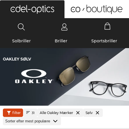
0
Solbriller
Briller
Sportsbriller
OAKLEY SØLV
filter
Alle Oakley Mærker
Sølv
31