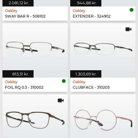
2.081,12 kr.
944,88 kr.
Oakley
Oakley
SWAY BAR R - 508102
EXTENDER - 324902
813,31 kr.
1.303,69 kr.
Oakley
Oakley
FOIL RQ 0.5 - 310002
CLUBFACE - 310203