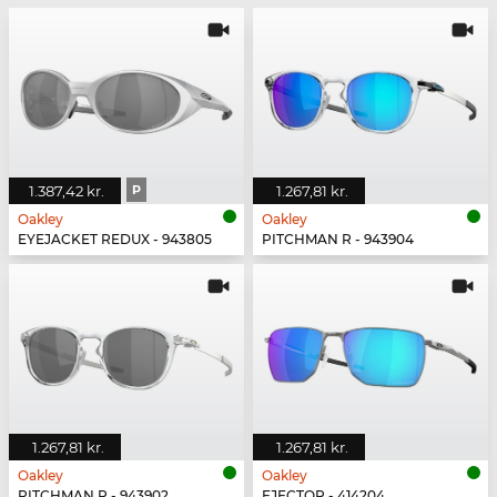
1.387,42 kr.
P
1.267,81 kr.
Oakley
Oakley
EYEJACKET REDUX - 943805
PITCHMAN R - 943904
1.267,81 kr.
1.267,81 kr.
Oakley
Oakley
PITCHMAN R - 943902
EJECTOR - 414204