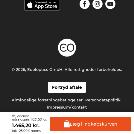
© 2026, Edeloptics GmbH. Alle rettigheder forbeholdes.
Fortryd aftale
Almindelige forretningsbetingelser
Persondatapolitik
Impressum/kontakt
Vejledende
1.831,50 kr.
udsalgspris
Læg i
indkøbskurven
1.465,20
kr.
inkl. 25.00% moms