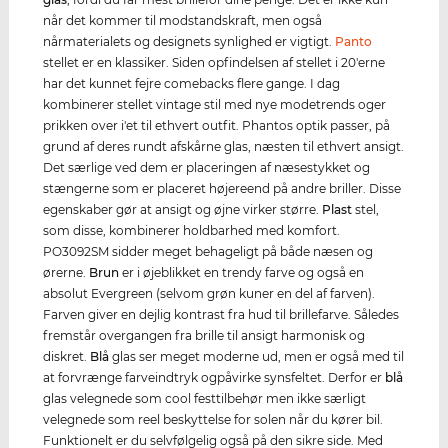
når det kommer til modstandskraft, men også
nårmaterialets og designets synlighed er vigtigt.
Panto
stellet er en klassiker. Siden opfindelsen af stellet i 20'erne
har det kunnet fejre comebacks flere gange. I dag
kombinerer stellet vintage stil med nye modetrends oger
prikken over i'et til ethvert outfit. Phantos optik passer, på
grund af deres rundt afskårne glas, næsten til ethvert ansigt.
Det særlige ved dem er placeringen af næsestykket og
stængerne som er placeret højereend på andre briller. Disse
egenskaber gør at ansigt og øjne virker større.
Plast
stel,
som disse, kombinerer holdbarhed med komfort.
PO3092SM sidder meget behageligt på både næsen og
ørerne.
Brun
er i øjeblikket en trendy farve og også en
absolut Evergreen (selvom grøn kuner en del af farven).
Farven giver en dejlig kontrast fra hud til brillefarve. Således
fremstår overgangen fra brille til ansigt harmonisk og
diskret.
Blå
glas ser meget moderne ud, men er også med til
at forvrænge farveindtryk ogpåvirke synsfeltet. Derfor er
blå
glas velegnede som cool festtilbehør men ikke særligt
velegnede som reel beskyttelse for solen når du kører bil.
Funktionelt er du selvfølgelig også på den sikre side. Med