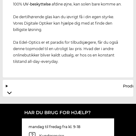
100%
UV-beskyttelse
afdine øjne, kan solen bare komme an.
De dertilhørende glas kan du iøvrigt få i din egen styrke.
Vores Digitale Optiker kan hjælpe dig med at finde den
billigste løsning.
Da Edel-Optics er et paradis for tilbudsjægere, får du også
denne topmodel til en utroligt lav pris. Hvad der i andre
onlinebutikker bliver kaldt udsalg, er hos os en konstant
tilstand all-day-everyday.
Produ
HAR DU BRUG FOR HJÆLP?
mandag til fredag fra kl. 9-18
Kundeservice