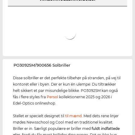
‌PO3092SM/900656 Solbriller
Disse solbriller er det perfekte tilbehør på stranden, på vej til
kontoret eller i byen. Der er kun én ulempe: Du tiltrækker
helt sikkert et par misundelige blikke. PO3092SM kan også
fås i flere styles fra
Persol
kollektionerne 2025 og 2026 i
Edel-Optics onlineshop.
Stellet er specielt designet til
til mænd
. Med dets rene linjer
mødes Newsschool og Cool med en traditionel kvalitet.
Briller er in. Særligt populære er briller med
fuldt indfattede
glas
, fordi du får mest brillefor dine penge. Det er ikke kun