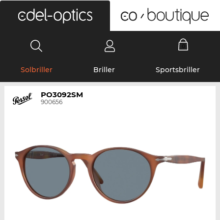
0
Solbriller
Briller
Sportsbriller
PO3092SM
900656