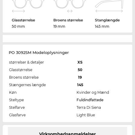
Glasstørrelse
Broens størrelse
Stanglængde
50 mm
19 mm
145 mm
PO 3092SM Modeloplysninger
størrelser & detaljer
XS
Glasstørrelse
50
Broens størrelse
19
Stængernes længde
145
Køn
Kvinder og Mænd
Steltype
Fuldindfattede
Stelfarve
Terra Di Siena
Glasfarve
Light Blue
Virksomhedsanmeldelser