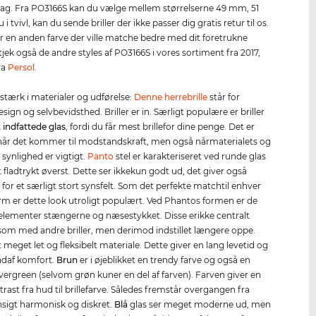
l dag. Fra PO3166S kan du vælge mellem størrelserne 49 mm, 51
i tvivl, kan du sende briller der ikke passer dig gratis retur til os.
r en anden farve der ville matche bedre med dit foretrukne
 tjek også de andre styles af PO3166S i vores sortiment fra 2017,
ra
Persol
.
 stærk i materialer og udførelse:
Denne herrebrille
står for
design og selvbevidsthed. Briller er in. Særligt populære er briller
t indfattede glas
, fordi du får mest brillefor dine penge. Det er
når det kommer til modstandskraft, men også nårmaterialets og
 synlighed er vigtigt.
Panto
stel er karakteriseret ved runde glas
t fladtrykt øverst. Dette ser ikkekun godt ud, det giver også
for et særligt stort synsfelt. Som det perfekte matchtil enhver
rm er dette look utroligt populært. Ved Phantos formen er de
 elementer stængerne og næsestykket. Disse erikke centralt
t som med andre briller, men derimod indstillet længere oppe.
t meget let og fleksibelt materiale. Dette giver en lang levetid og
adaf komfort.
Brun
er i øjeblikket en trendy farve og også en
vergreen (selvom grøn kuner en del af farven). Farven giver en
trast fra hud til brillefarve. Således fremstår overgangen fra
 ansigt harmonisk og diskret.
Blå
glas ser meget moderne ud, men