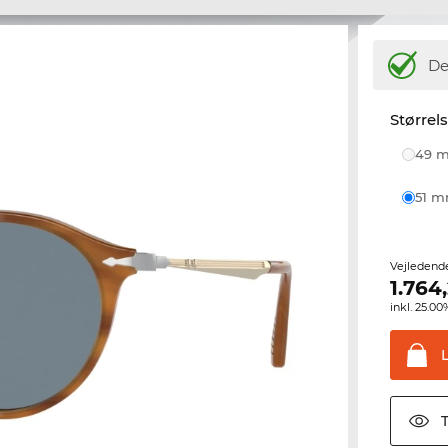
De
Størrel
49
51 
Vejledend
1.764
inkl. 25.
T