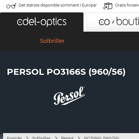
Det største disponible sortiment i Europa!
Gratis forse
Solbriller
PERSOL PO3166S (960/56)
Forside
Solbriller
Persol
PO3166S (960/56)