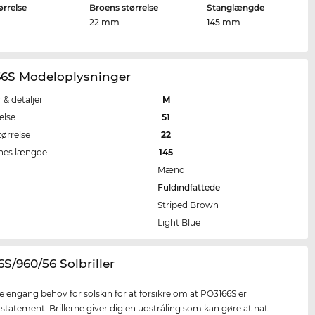
ørrelse
Broens størrelse
Stanglængde
m
22 mm
145 mm
66S Modeloplysninger
r & detaljer
M
else
51
tørrelse
22
nes længde
145
Mænd
Fuldindfattede
Striped Brown
e
Light Blue
6S/960/56 Solbriller
ke engang behov for solskin for at forsikre om at PO3166S er
 statement. Brillerne giver dig en udstråling som kan gøre at nat