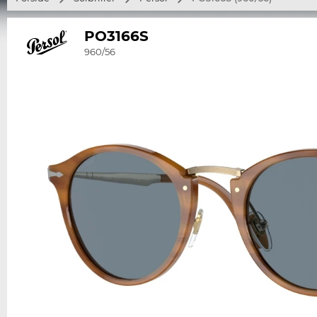
PO3166S
960/56