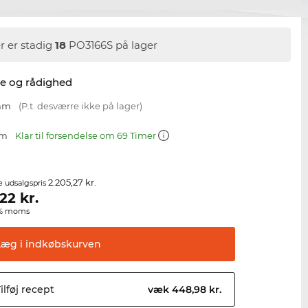
r er stadig
18
PO3166S på lager
se og rådighed
 mm
(P.t. desværre ikke på lager)
mm
Klar til forsendelse om 69 Timer
2.205,27 kr.
e udsalgspris
,22
kr.
00% moms
Læg i
indkøbskurven
ilføj
recept
væk 448,98 kr.