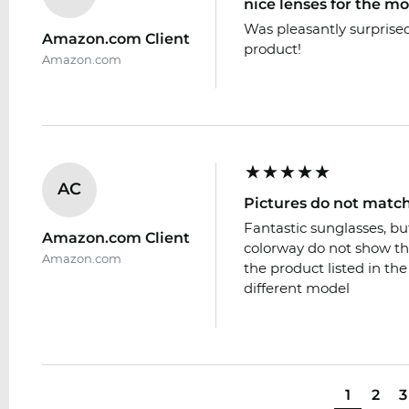
nice lenses for the m
Was pleasantly surprised
Amazon.com Client
product!
Amazon.com
AC
Pictures do not match
Fantastic sunglasses, bu
Amazon.com Client
colorway do not show the
Amazon.com
the product listed in the
different model
1
2
3