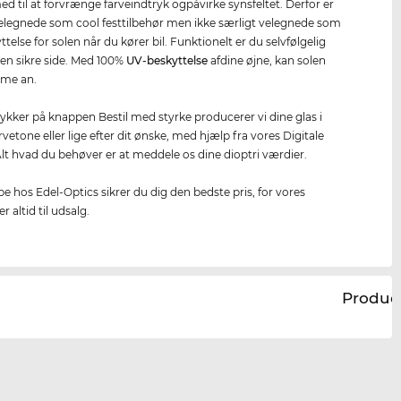
ed til at forvrænge farveindtryk ogpåvirke synsfeltet. Derfor er
elegnede som cool festtilbehør men ikke særligt velegnede som
ttelse for solen når du kører bil. Funktionelt er du selvfølgelig
en sikre side. Med 100%
UV-beskyttelse
afdine øjne, kan solen
me an.
rykker på knappen Bestil med styrke producerer vi dine glas i
rvetone eller lige efter dit ønske, med hjælp fra vores Digitale
Alt hvad du behøver er at meddele os dine dioptri værdier.
be hos Edel-Optics sikrer du dig den bedste pris, for vores
r altid til udsalg.
Produc