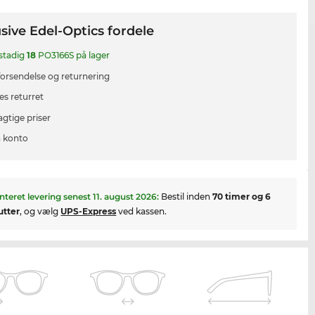
sive Edel-Optics fordele
 stadig
18
PO3166S på lager
 forsendelse og returnering
es returret
agtige priser
 konto
nteret levering senest
11. august 2026
:
Bestil inden
70 timer og 6
utter
, og vælg
UPS-Express
ved kassen.