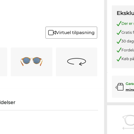
Eksklu
Der er
Virtuel tilpasning
Gratis
30 dag
Fordel
Køb på
Gara
min
delser