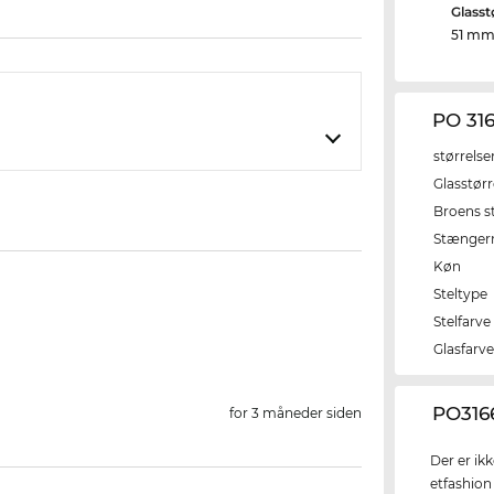
Glasst
51 m
PO 31
størrelse
Glasstørr
Broens s
Stænger
Køn
Steltype
Stelfarve
Glasfarv
‌PO316
for 3 måneder siden
Der er ik
etfashion