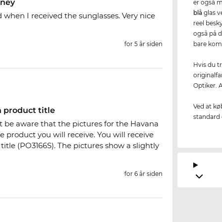
oney
er også m
blå
glas v
 when I received the sunglasses. Very nice
reel besky
også på d
for 5 år siden
bare kom
Hvis du t
originalfa
Optiker. 
Ved at kø
 product title
standard e
t be aware that the pictures for the Havana
 product you will receive. You will receive
 title (PO3166S). The pictures show a slightly
for 6 år siden