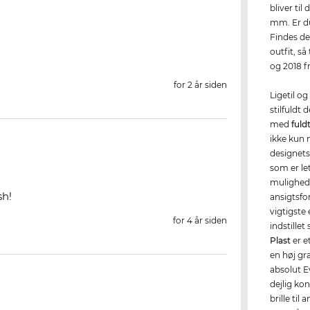
bliver ti
mm. Er du 
Findes de
outfit, så
og 2018 f
for 2 år siden
Ligetil og
stilfuldt 
med
fuld
ikke kun 
designets
som er le
mulighed 
sh!
ansigtsfo
vigtigste
for 4 år siden
indstille
Plast
er e
en høj gr
absolut E
dejlig kon
brille til