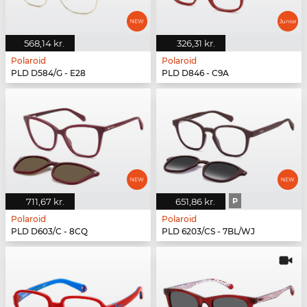
568,14 kr.
326,31 kr.
Polaroid
Polaroid
PLD D584/G - E28
PLD D846 - C9A
711,67 kr.
651,86 kr.
P
Polaroid
Polaroid
PLD D603/C - 8CQ
PLD 6203/CS - 7BL/WJ