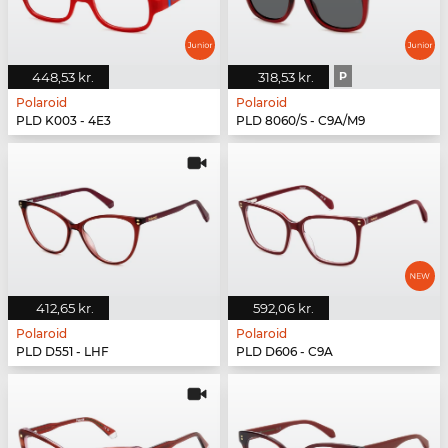
448,53 kr.
318,53 kr.
P
Polaroid
Polaroid
PLD K003 - 4E3
PLD 8060/S - C9A/M9
412,65 kr.
592,06 kr.
Polaroid
Polaroid
PLD D551 - LHF
PLD D606 - C9A