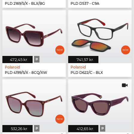
PLD 2169/S/X - BLX/BG
PLD D537 - C9A
472,45 kr.
P
741,57 kr.
Polaroid
Polaroid
PLD 4199/S/X - 8CQ/XW
PLD D622/C - BLX
532,26 kr.
P
412,65 kr.
P