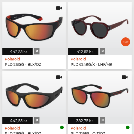
442,55 kr.
P
412,65 kr.
P
Polaroid
Polaroid
PLD 2135/S - BLX/OZ
PLD 6249/S/X - LHF/M9
442,55 kr.
P
382,75 kr.
P
Polaroid
Polaroid
PLD 2165/S - BLX/OZ
PLD 2161/S - OIT/OZ