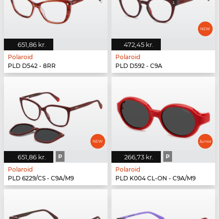
651,86 kr.
472,45 kr.
Polaroid
Polaroid
PLD D542 - 8RR
PLD D592 - C9A
651,86 kr.
P
266,73 kr.
P
Polaroid
Polaroid
PLD 6229/CS - C9A/M9
PLD K004 CL-ON - C9A/M9