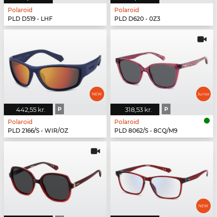
Polaroid
Polaroid
PLD D519 - LHF
PLD D620 - 0Z3
442,55 kr.
P
318,53 kr.
P
Polaroid
Polaroid
PLD 2166/S - WIR/OZ
PLD 8062/S - 8CQ/M9