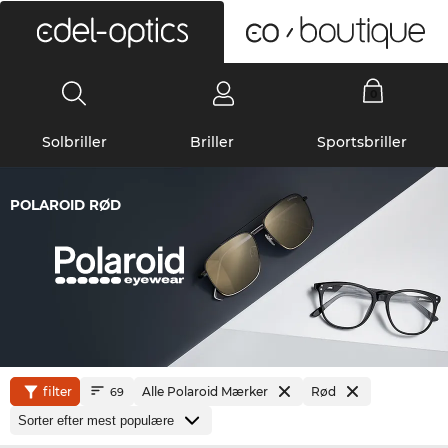
0
Solbriller
Briller
Sportsbriller
POLAROID RØD
filter
Alle Polaroid Mærker
Rød
69