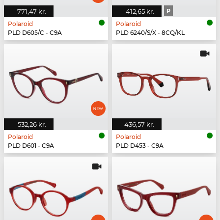
771,47 kr.
412,65 kr.
P
Polaroid
Polaroid
PLD D605/C - C9A
PLD 6240/S/X - 8CQ/KL
532,26 kr.
436,57 kr.
Polaroid
Polaroid
PLD D601 - C9A
PLD D453 - C9A