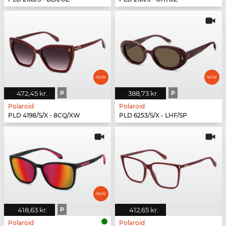
472,45 kr.
P
388,73 kr.
P
Polaroid
Polaroid
PLD 4198/S/X - 8CQ/XW
PLD 6253/S/X - LHF/SP
418,63 kr.
P
412,65 kr.
Polaroid
Polaroid