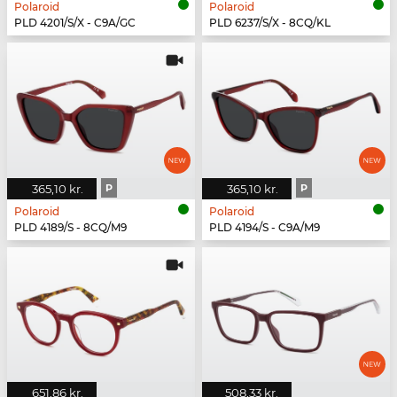
Polaroid
Polaroid
PLD 4201/S/X - C9A/GC
PLD 6237/S/X - 8CQ/KL
365,10 kr.
P
365,10 kr.
P
Polaroid
Polaroid
PLD 4189/S - 8CQ/M9
PLD 4194/S - C9A/M9
651,86 kr.
508,33 kr.