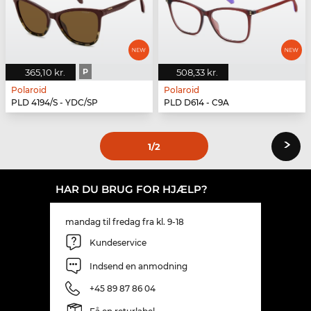
365,10 kr.
P
508,33 kr.
Polaroid
Polaroid
PLD 4194/S - YDC/SP
PLD D614 - C9A
›
1
/2
HAR DU BRUG FOR HJÆLP?
mandag til fredag fra kl. 9-18
Kundeservice
Indsend en anmodning
+45 89 87 86 04