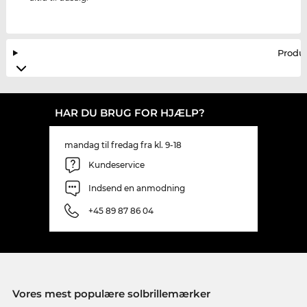
Produ
HAR DU BRUG FOR HJÆLP?
mandag til fredag fra kl. 9-18
Kundeservice
Indsend en anmodning
+45 89 87 86 04
Vores mest populære solbrillemærker