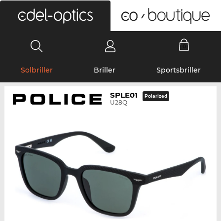
0
Solbriller
Briller
Sportsbriller
SPLE01
Polarized
U28Q