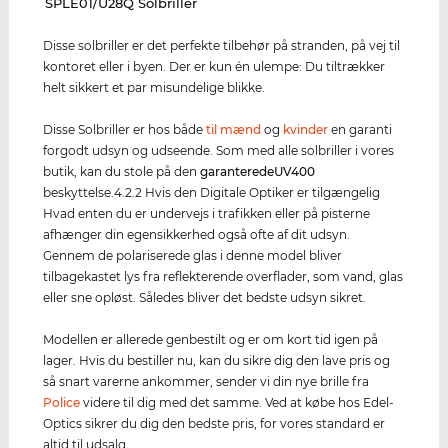
‌SPLE01/U28Q Solbriller
Disse solbriller er det perfekte tilbehør på stranden, på vej til
kontoret eller i byen. Der er kun én ulempe: Du tiltrækker
helt sikkert et par misundelige blikke.
Disse Solbriller er hos både
til mænd
og
kvinder
en garanti
forgodt udsyn og udseende. Som med alle solbriller i vores
butik, kan du stole på den
garanterede
UV400
beskyttelse.4.2.2 Hvis den Digitale Optiker er tilgængelig
Hvad enten du er undervejs i trafikken eller på pisterne
afhænger din egensikkerhed også ofte af dit udsyn.
Gennem de polariserede glas i denne model bliver
tilbagekastet lys fra reflekterende overflader, som vand, glas
eller sne opløst. Således bliver det bedste udsyn sikret.
Modellen er allerede genbestilt og er om kort tid igen på
lager. Hvis du bestiller nu, kan du sikre dig den lave pris og
så snart varerne ankommer, sender vi din nye brille fra
Police
videre til dig med det samme. Ved at købe hos Edel-
Optics sikrer du dig den bedste pris, for vores standard er
altid til udsalg.