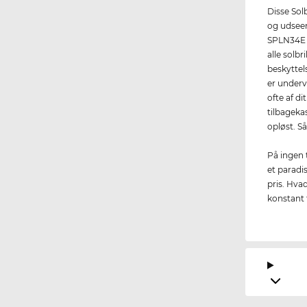
Disse Sol
og udsee
SPLN34E 
alle solbr
beskyttel
er underv
ofte af d
tilbagekas
opløst. Så
På ingen t
et paradi
pris. Hvad
konstant 