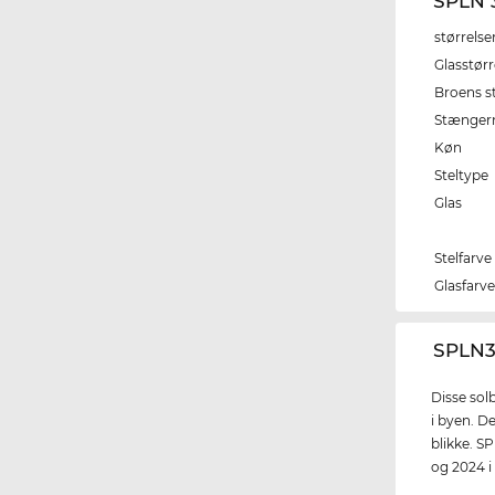
SPLN 
størrelse
Glasstørr
Broens s
Stænger
Køn
Steltype
Glas
Stelfarve
Glasfarv
‌SPLN3
Disse solb
i byen. D
blikke. SP
og 2024 i