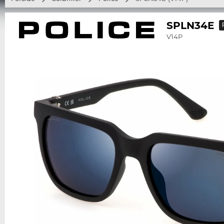
SPLN34E
V14P