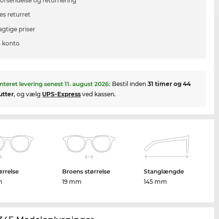
 forsendelse og returnering
es returret
agtige priser
 konto
nteret levering senest
11. august 2026
:
Bestil inden
31 timer og 44
utter
, og vælg
UPS-Express
ved kassen.
ørrelse
Broens størrelse
Stanglængde
m
19 mm
145 mm