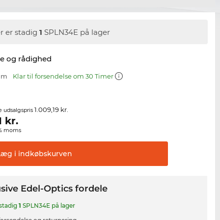
r er stadig
1
SPLN34E på lager
se og rådighed
 mm
Klar til forsendelse om 30 Timer
1.009,19 kr.
e udsalgspris
1
kr.
00% moms
Læg i
indkøbskurven
sive Edel-Optics fordele
 stadig
1
SPLN34E på lager