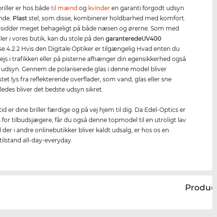
briller er hos både
til mænd
og
kvinder
en garanti forgodt udsyn
nde.
Plast
stel, som disse, kombinerer holdbarhed med komfort.
sidder meget behageligt på både næsen og ørerne. Som med
iller i vores butik, kan du stole på den
garanterede
UV400
se.4.2.2 Hvis den Digitale Optiker er tilgængelig Hvad enten du
ejs i trafikken eller på pisterne afhænger din egensikkerhed også
it udsyn. Gennem de polariserede glas i denne model bliver
tet lys fra reflekterende overflader, som vand, glas eller sne
ledes bliver det bedste udsyn sikret.
id er dine briller færdige og på vej hjem til dig. Da Edel-Optics er
s for tilbudsjægere, får du også denne topmodel til en utroligt lav
 der i andre onlinebutikker bliver kaldt udsalg, er hos os en
tilstand all-day-everyday.
Produc