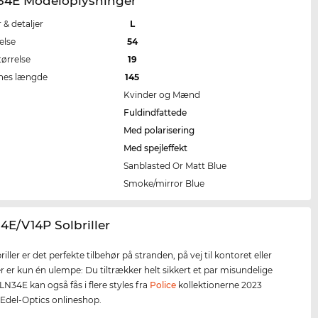
34E Modeloplysninger
r & detaljer
L
else
54
tørrelse
19
nes længde
145
Kvinder og Mænd
Fuldindfattede
Med polarisering
Med spejleffekt
Sanblasted Or Matt Blue
e
Smoke/mirror Blue
4E/V14P Solbriller
riller er det perfekte tilbehør på stranden, på vej til kontoret eller
er er kun én ulempe: Du tiltrækker helt sikkert et par misundelige
LN34E kan også fås i flere styles fra
Police
kollektionerne 2023
 Edel-Optics onlineshop.