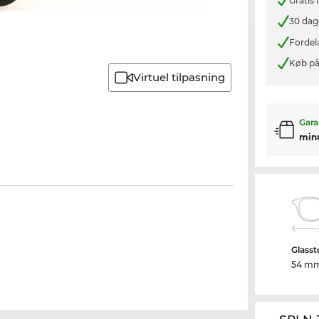
Gratis
30 dag
Fordel
Køb på
Virtuel tilpasning
Gara
min
Glasst
54 m