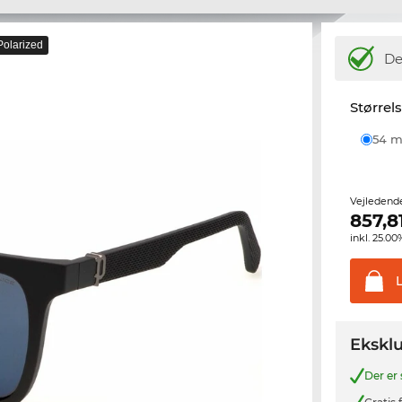
Polarized
De
Størrel
54
Vejledend
857,8
inkl. 25.
Eksklu
Der er