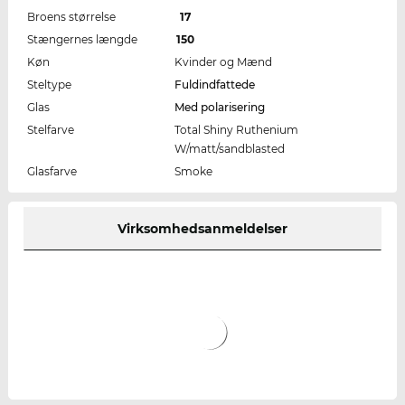
Broens størrelse
17
Stængernes længde
150
Køn
Kvinder og Mænd
Steltype
Fuldindfattede
Glas
Med polarisering
Stelfarve
Total Shiny Ruthenium
W/matt/sandblasted
Glasfarve
Smoke
Virksomhedsanmeldelser