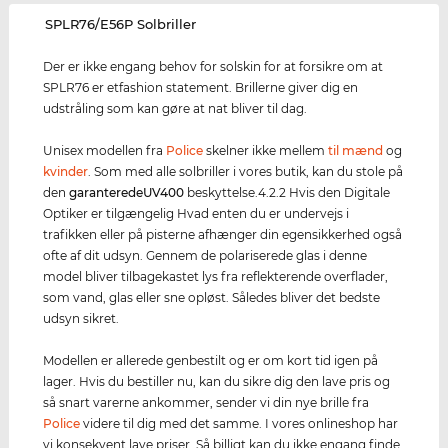
‌SPLR76/E56P Solbriller
Der er ikke engang behov for solskin for at forsikre om at
SPLR76 er etfashion statement. Brillerne giver dig en
udstråling som kan gøre at nat bliver til dag.
Unisex modellen fra
Police
skelner ikke mellem
til mænd
og
kvinder
. Som med alle solbriller i vores butik, kan du stole på
den
garanterede
UV400
beskyttelse.4.2.2 Hvis den Digitale
Optiker er tilgængelig Hvad enten du er undervejs i
trafikken eller på pisterne afhænger din egensikkerhed også
ofte af dit udsyn. Gennem de polariserede glas i denne
model bliver tilbagekastet lys fra reflekterende overflader,
som vand, glas eller sne opløst. Således bliver det bedste
udsyn sikret.
Modellen er allerede genbestilt og er om kort tid igen på
lager. Hvis du bestiller nu, kan du sikre dig den lave pris og
så snart varerne ankommer, sender vi din nye brille fra
Police
videre til dig med det samme. I vores onlineshop har
vi konsekvent lave priser. Så billigt kan du ikke engang finde