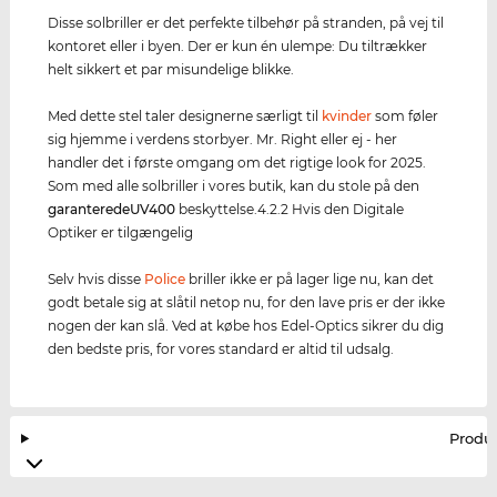
Disse solbriller er det perfekte tilbehør på stranden, på vej til
kontoret eller i byen. Der er kun én ulempe: Du tiltrækker
helt sikkert et par misundelige blikke.
Med dette stel taler designerne særligt til
kvinder
som føler
sig hjemme i verdens storbyer. Mr. Right eller ej - her
handler det i første omgang om det rigtige look for 2025.
Som med alle solbriller i vores butik, kan du stole på den
garanterede
UV400
beskyttelse.4.2.2 Hvis den Digitale
Optiker er tilgængelig
Selv hvis disse
Police
briller ikke er på lager lige nu, kan det
godt betale sig at slåtil netop nu, for den lave pris er der ikke
nogen der kan slå. Ved at købe hos Edel-Optics sikrer du dig
den bedste pris, for vores standard er altid til udsalg.
Produ