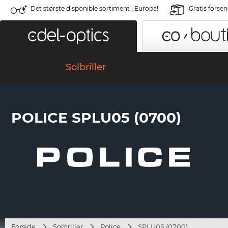
Det største disponible sortiment i Europa!
Gratis forse
Solbriller
POLICE SPLU05 (0700)
Forside
Solbriller
Police
SPLU05 (0700)