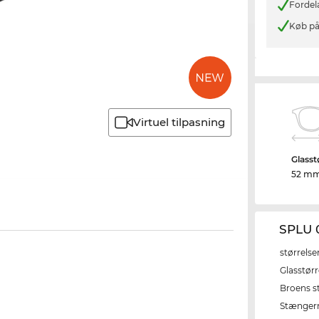
Fordel
Køb på
Virtuel tilpasning
Glasst
52 m
SPLU 
størrelse
Glasstørr
Broens s
Stænger