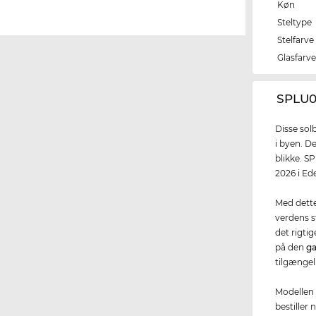
Køn
Steltype
Stelfarve
Glasfarv
‌SPLU0
Disse solb
i byen. D
blikke. SP
2026 i Ed
Med dette 
verdens s
det rigtig
på den
ga
tilgængel
Modellen 
bestiller