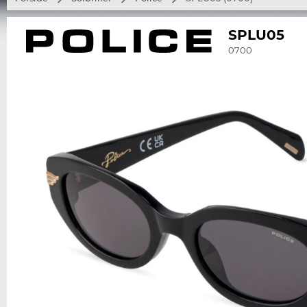
SPLU05
0700