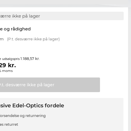
værre ikke på lager
se og rådighed
mm
(P.t. desværre ikke på lager)
1.188,57 kr.
e udsalgspris
,29
kr.
00% moms
P.t. desværre ikke på
lager
sive Edel-Optics fordele
 forsendelse og returnering
es returret