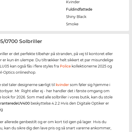
Kvinder
Fuldindfattede
Shiny Black
e
Smoke
5/0700 Solbriller
riller er det perfekte tilbehør på stranden, på vej til kontoret eller
er er kun én ulempe: Du tiltrækker helt sikkert et par misundelige
LU05 kan også fås i flere styles fra
Police
kollektionerne 2025 og
el-Optics onlineshop.
stel taler designerne særligt til
kvinder
som føler sig hjemme i
torbyer. Mr. Right eller ej - her handler det i første omgang om
e look for 2026. Som med alle solbriller i vores butik, kan du stole
ranterede
UV400
beskyttelse.4.2.2 Hvis den Digitale Optiker er
ig
er allerede genbestilt og er om kort tid igen på lager. Hvis du
 nu, kan du sikre dig den lave pris og så snart varerne ankommer,