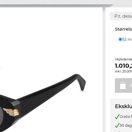
P.t. des
Størrel
52 
Vejledend
1.010
inkl. 25.
Eksklu
Gratis
30 dag