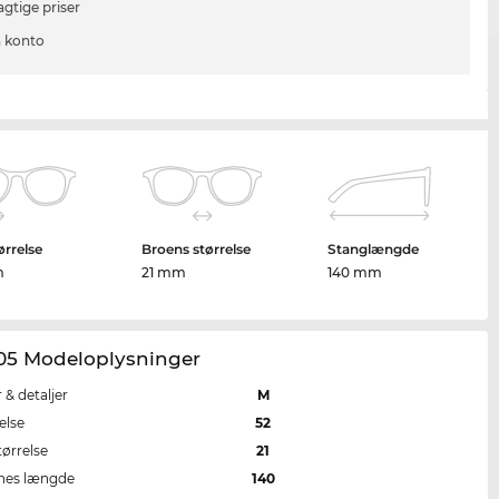
agtige priser
 konto
ørrelse
Broens størrelse
Stanglængde
m
21 mm
140 mm
05 Modeloplysninger
r & detaljer
M
else
52
tørrelse
21
nes længde
140