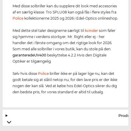
Med disse solbriller kan du supplere dit look med accesories
af en særlig klasse. Tro SPLU08 kan også fås i flere styles fra
Police
kollektionerne 2025 og 2026 i Edel-Optics onlineshop.
Med dette stel taler designerne særligt til
kvinder
som føler
sig hjemme i verdens storbyer. Mr. Right eller ej - her
handler det i første omgang om det rigtige look for 2026.
Som med alle solbriller i vores butik, kan du stole på den
garanterede
UV400
beskyttelse.4.2.2 Hvis den Digitale
Optiker er tilgængelig
Selv hvis disse
Police
briller ikke er på lager lige nu, kan det
godt betale sig at slåtil netop nu, for den lave pris er der ikke
nogen der kan slå. Ved at købe hos Edel-Optics sikrer du dig
den bedste pris, for vores standard er altid til udsalg.
Produ