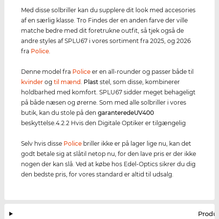
Med disse solbriller kan du supplere dit look med accesories
af en særlig klasse. Tro Findes der en anden farve der ville
matche bedre med dit foretrukne outfit, så tjek også de
andre styles af SPLU67 i vores sortiment fra 2025, og 2026
fra
Police
.
Denne model fra
Police
er en all-rounder og passer både til
kvinder
og
til mænd
.
Plast
stel, som disse, kombinerer
holdbarhed med komfort. SPLU67 sidder meget behageligt
på både næsen og ørerne. Som med alle solbriller i vores
butik, kan du stole på den
garanterede
UV400
beskyttelse.4.2.2 Hvis den Digitale Optiker er tilgængelig
Selv hvis disse
Police
briller ikke er på lager lige nu, kan det
godt betale sig at slåtil netop nu, for den lave pris er der ikke
nogen der kan slå. Ved at købe hos Edel-Optics sikrer du dig
den bedste pris, for vores standard er altid til udsalg.
Produ