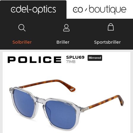
0
Solbriller
Briller
Sportsbriller
SPLU69
Mirrored
71MB