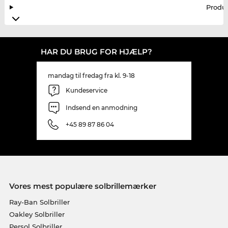
Produ
HAR DU BRUG FOR HJÆLP?
mandag til fredag fra kl. 9-18
Kundeservice
Indsend en anmodning
+45 89 87 86 04
Vores mest populære solbrillemærker
Ray-Ban Solbriller
Oakley Solbriller
Persol Solbriller