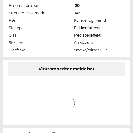
Broens størrelse
20
Stængernes længde
145
Køn
Kvinder og Mænd
Steltype
Fuldindfattede
Glas
Med spejleffekt
Stelfarve
Grey/azure
Glasfarve
Smoke/mirror Blue
Virksomhedsanmeldelser