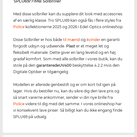
‌SPLU69/71MB Solbriller
Med disse solbriller kan du supplere dit look med accesories
af en særlig klasse. Tro SPLU69 kan også fås i flere styles fra
Police
kollektionerne 2025 og 2026 i Edel-Optics onlineshop.
Disse Solbriller er hos både
til mænd
og
kvinder
en garanti
forgodt udsyn og udseende.
Plast
er et meget let og
fleksibelt materiale. Dette giver en lang levetid og en høj
gradaf komfort. Som med alle solbriller i vores butik, kan du
stole på den
garanterede
UV400
beskyttelse.4.2.2 Hvis den
Digitale Optiker er tilgængelig
Modellen er allerede genbestilt og er om kort tid igen på
lager. Hvis du bestiller nu, kan du sikre dig den lave pris og
så snart varerne ankommer, sender vi din nye brille fra
Police
videre til dig med det samme. I vores onlineshop har
vi konsekvent lave priser. Så billigt kan du ikke engang finde
SPLU69 på udsalg.