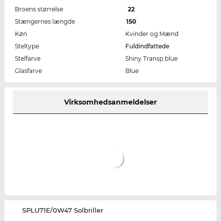
Broens størrelse
22
Stængernes længde
150
Køn
Kvinder og Mænd
Steltype
Fuldindfattede
Stelfarve
Shiny Transp.blue
Glasfarve
Blue
Virksomhedsanmeldelser
‌SPLU71E/0W47 Solbriller