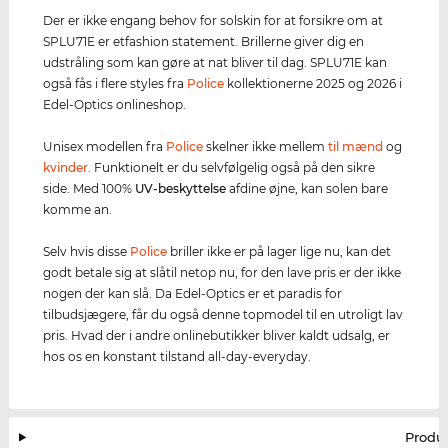
Der er ikke engang behov for solskin for at forsikre om at
SPLU71E er etfashion statement. Brillerne giver dig en
udstråling som kan gøre at nat bliver til dag. SPLU71E kan
også fås i flere styles fra
Police
kollektionerne 2025 og 2026 i
Edel-Optics onlineshop.
Unisex modellen fra
Police
skelner ikke mellem
til mænd
og
kvinder
. Funktionelt er du selvfølgelig også på den sikre
side. Med 100%
UV-beskyttelse
afdine øjne, kan solen bare
komme an.
Selv hvis disse
Police
briller ikke er på lager lige nu, kan det
godt betale sig at slåtil netop nu, for den lave pris er der ikke
nogen der kan slå. Da Edel-Optics er et paradis for
tilbudsjægere, får du også denne topmodel til en utroligt lav
pris. Hvad der i andre onlinebutikker bliver kaldt udsalg, er
hos os en konstant tilstand all-day-everyday.
Produ