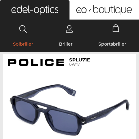
0
Solbriller
Briller
Sportsbriller
SPLU71E
0W47