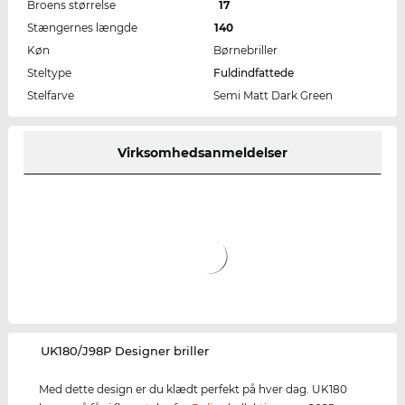
Broens størrelse
17
Stængernes længde
140
Køn
Børnebriller
Steltype
Fuldindfattede
Stelfarve
Semi Matt Dark Green
Virksomhedsanmeldelser
‌UK180/J98P Designer briller
Med dette design er du klædt perfekt på hver dag. UK180