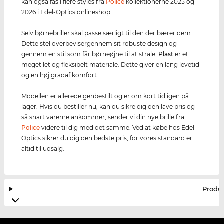
kan også fås i flere styles fra
Police
kollektionerne 2025 og
2026 i Edel-Optics onlineshop.
Selv børnebriller skal passe særligt til den der bærer dem.
Dette stel overbevisergennem sit robuste design og
gennem en stil som får børneøjne til at stråle.
Plast
er et
meget let og fleksibelt materiale. Dette giver en lang levetid
og en høj gradaf komfort.
Modellen er allerede genbestilt og er om kort tid igen på
lager. Hvis du bestiller nu, kan du sikre dig den lave pris og
så snart varerne ankommer, sender vi din nye brille fra
Police
videre til dig med det samme. Ved at købe hos Edel-
Optics sikrer du dig den bedste pris, for vores standard er
altid til udsalg.
Produ