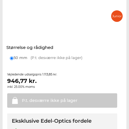
Størrelse og rådighed
50 mm
(P.t. desværre ikke på lager)
1.113,85 kr.
Vejledende udsalgspris
946,77
kr.
inkl. 25.00% moms
P.t. desværre ikke på
lager
Eksklusive Edel-Optics fordele