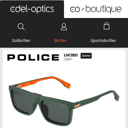
0
Solbriller
Briller
Sportsbriller
UK180
Junior
J98P