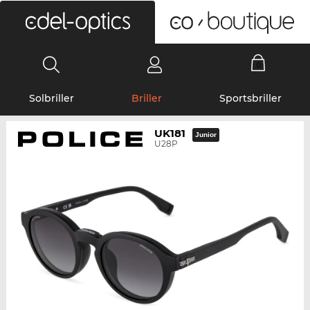
0
Solbriller
Briller
Sportsbriller
UK181
Junior
U28P