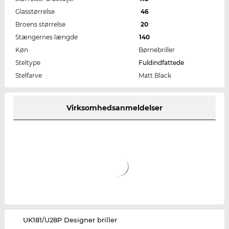
Glasstørrelse
46
Broens størrelse
20
Stængernes længde
140
Køn
Børnebriller
Steltype
Fuldindfattede
Stelfarve
Matt Black
Virksomhedsanmeldelser
‌UK181/U28P Designer briller