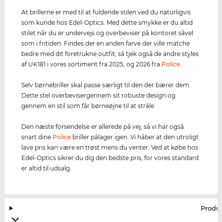
At brillerne er med til at fuldende stilen ved du naturligvis
som kunde hos Edel-Optics. Med dette smykke er du altid
stilet når du er undervejs og overbeviser på kontoret såvel
som i fritiden. Findes der en anden farve der ville matche
bedre med dit foretrukne outfit, så tjek også de andre styles
af UK181 i vores sortiment fra 2025, og 2026 fra
Police
.
Selv børnebriller skal passe særligt til den der bærer dem.
Dette stel overbevisergennem sit robuste design og
gennem en stil som får børneøjne til at stråle.
Den næste forsendelse er allerede på vej, så vi har også
snart dine
Police
briller pålager igen. Vi håber at den utroligt
lave pris kan være en trøst mens du venter. Ved at købe hos
Edel-Optics sikrer du dig den bedste pris, for vores standard
er altid til udsalg.
Produ