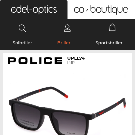
0
Solbriller
Briller
Sportsbriller
UPLL74
I41P