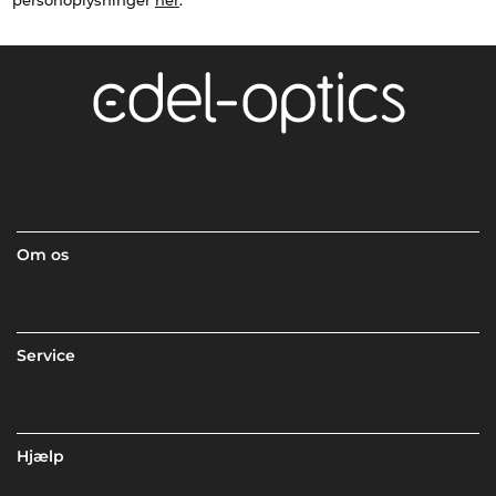
personoplysninger
her
.
Om os
Service
Hjælp