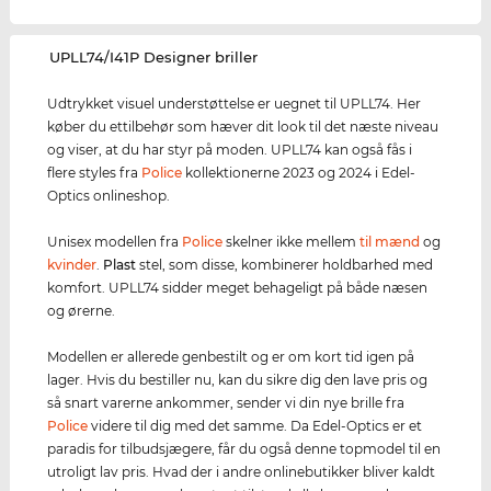
‌UPLL74/I41P Designer briller
Udtrykket visuel understøttelse er uegnet til UPLL74. Her
køber du ettilbehør som hæver dit look til det næste niveau
og viser, at du har styr på moden. UPLL74 kan også fås i
flere styles fra
Police
kollektionerne 2023 og 2024 i Edel-
Optics onlineshop.
Unisex modellen fra
Police
skelner ikke mellem
til mænd
og
kvinder
.
Plast
stel, som disse, kombinerer holdbarhed med
komfort. UPLL74 sidder meget behageligt på både næsen
og ørerne.
Modellen er allerede genbestilt og er om kort tid igen på
lager. Hvis du bestiller nu, kan du sikre dig den lave pris og
så snart varerne ankommer, sender vi din nye brille fra
Police
videre til dig med det samme. Da Edel-Optics er et
paradis for tilbudsjægere, får du også denne topmodel til en
utroligt lav pris. Hvad der i andre onlinebutikker bliver kaldt