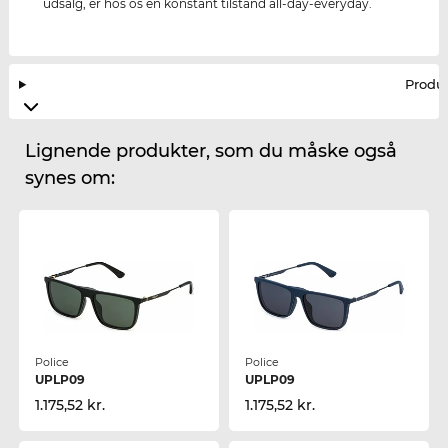
udsalg, er hos os en konstant tilstand all-day-everyday.
Produ
Lignende produkter, som du måske også
synes om:
Police
Police
UPLP09
UPLP09
1.175,52 kr.
1.175,52 kr.