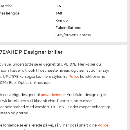
tørrelse
16
nes længde
140
Kvinder
Fuldindfattede
Grey/brown Fantasy
7E/AHDP Designer briller
 visuel understøttelse er uegnet til UPLT97E. Her køber du
r som hæver dit look til det næste niveau og viser, at du har styr
 UPLT97E kan også fås i flere styles fra
Police
kollektionerne
026 i Edel-Optics onlineshop.
let er særligt designet til
powerkvinder
. Yndefuldt design og et
tryk kombineres til klassisk chic.
Plast
stel, som disse,
er holdbarhed med komfort. UPLT97E sidder meget behageligt
næsen og ørerne.
 forsendelse er allerede på vej, så vi har også snart dine
Police