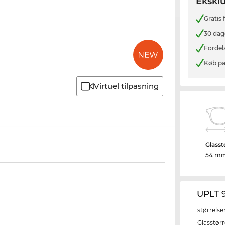
Eksklu
Gratis
30 dag
Fordel
Køb på
Virtuel tilpasning
Glasst
54 m
UPLT 
størrelse
Glasstørr