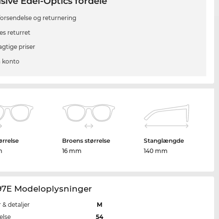
sive Edel-Optics fordele
 forsendelse og returnering
es returret
agtige priser
 konto
ørrelse
Broens størrelse
Stanglængde
m
16 mm
140 mm
97E Modeloplysninger
r & detaljer
M
else
54