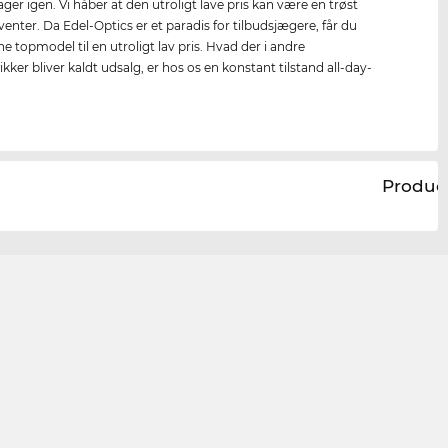
lager igen. Vi håber at den utroligt lave pris kan være en trøst
enter. Da Edel-Optics er et paradis for tilbudsjægere, får du
e topmodel til en utroligt lav pris. Hvad der i andre
kker bliver kaldt udsalg, er hos os en konstant tilstand all-day-
.
Produc