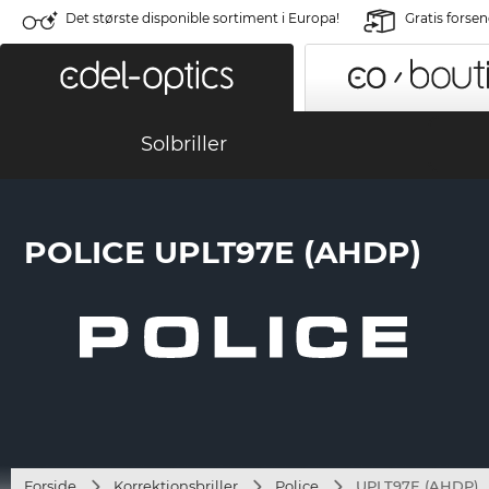
Det største disponible sortiment i Europa!
Gratis forse
Solbriller
POLICE UPLT97E (AHDP)
Forside
Korrektionsbriller
Police
UPLT97E (AHDP)