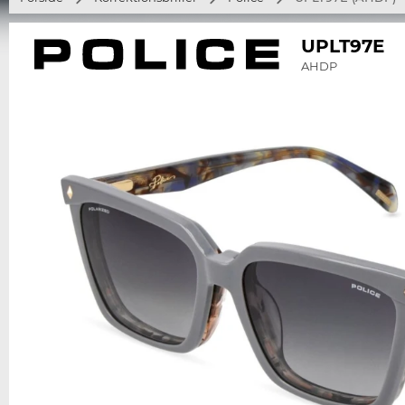
UPLT97E
AHDP