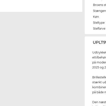
Broens s
Stænger
Køn
Steltype
Stelfarve
‌UPLT9
Udtrykket
ettilbehø
på moden.
2025 og 2
Brillestel
stærkt ud
kombiner
på både 
Den næste