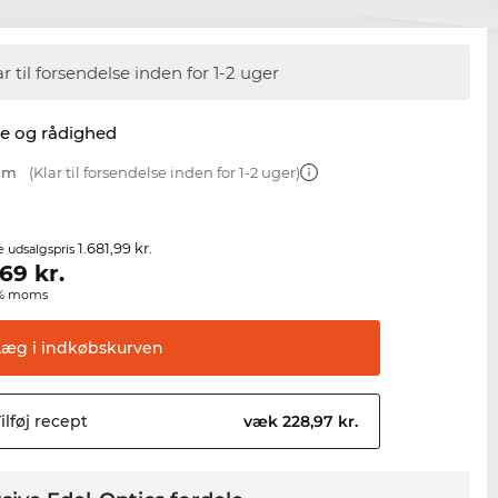
ar til forsendelse inden for 1-2 uger
se og rådighed
 mm
(Klar til forsendelse inden for 1-2 uger)
1.681,99 kr.
e udsalgspris
,69
kr.
00% moms
Læg i
indkøbskurven
ilføj
recept
væk 228,97 kr.