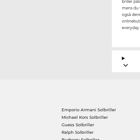
briller på
mens du v
også denn
onlinebuti
everyday
Emporio Armani Solbriller
Michael Kors Solbriller
Guess Solbriller
Ralph Solbriller
Burberry Solbriller