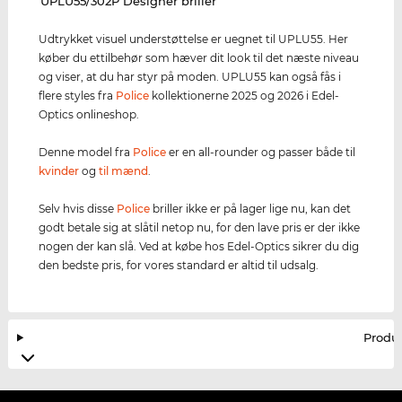
‌UPLU55/302P Designer briller
Udtrykket visuel understøttelse er uegnet til UPLU55. Her
køber du ettilbehør som hæver dit look til det næste niveau
og viser, at du har styr på moden. UPLU55 kan også fås i
flere styles fra
Police
kollektionerne 2025 og 2026 i Edel-
Optics onlineshop.
Denne model fra
Police
er en all-rounder og passer både til
kvinder
og
til mænd
.
Selv hvis disse
Police
briller ikke er på lager lige nu, kan det
godt betale sig at slåtil netop nu, for den lave pris er der ikke
nogen der kan slå. Ved at købe hos Edel-Optics sikrer du dig
den bedste pris, for vores standard er altid til udsalg.
Produ