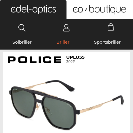
0
Solbriller
Briller
Sportsbriller
UPLU55
302P