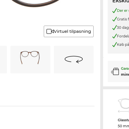
Eksklu
Der er
Gratis
30 dag
Virtuel tilpasning
Fordel
Køb på
Gara
min
Glasst
50 m