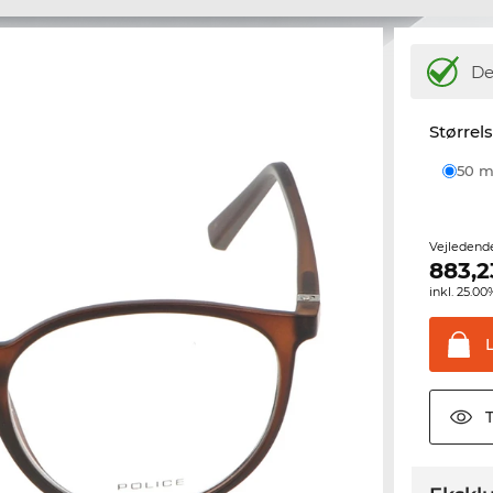
De
Størrel
50
Vejledend
883,2
inkl. 25.
T