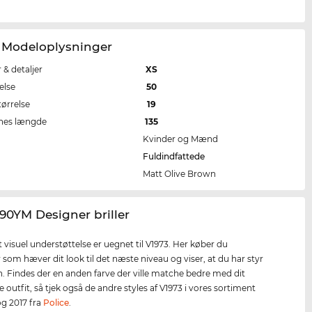
3 Modeloplysninger
r & detaljer
XS
else
50
tørrelse
19
nes længde
135
Kvinder og Mænd
Fuldindfattede
Matt Olive Brown
/90YM Designer briller
 visuel understøttelse er uegnet til V1973. Her køber du
r som hæver dit look til det næste niveau og viser, at du har styr
 Findes der en anden farve der ville matche bedre med dit
 outfit, så tjek også de andre styles af V1973 i vores sortiment
og 2017 fra
Police
.