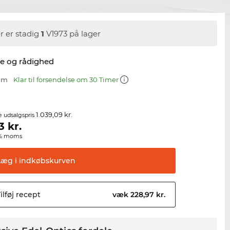
r er stadig
1
V1973 på lager
se og rådighed
 mm
Klar til forsendelse om 30 Timer
1.039,09 kr.
e udsalgspris
3
kr.
00% moms
Læg i
indkøbskurven
ilføj
recept
væk 228,97 kr.