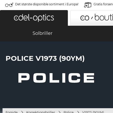
Det største disponible sortiment i Europa!
Gratis forse
Solbriller
POLICE V1973 (90YM)
Forside
Korrektionsbriller
Police
V1973 (90YM)