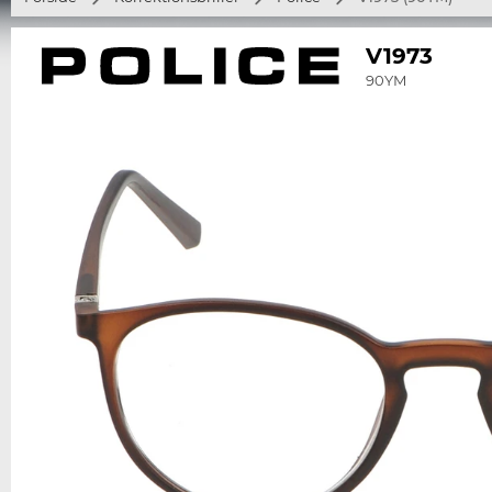
V1973
90YM