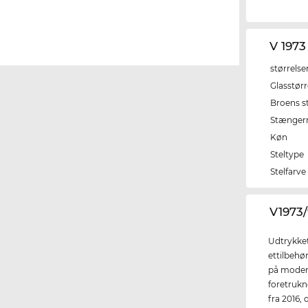
V 197
størrelse
Glasstørr
Broens s
Stænger
Køn
Steltype
Stelfarve
‌V1973
Udtrykket
ettilbehø
på moden.
foretrukne
fra 2016, 