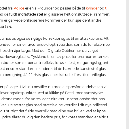
del fra
Police
er en all-rounder og passer både til
kvinder
og
til
Ved de
fuldt indfattede stel
er glassene helt omsluttede i rammen.
m er garvede brillebærere kommer der kun sjældent andre
på tale.
 du hos os også de rigtige korrektionsglas til en attraktiv pris. Alt
høver er dine nuværende dioptri værdier, som du for eksempel
t hos din øjenlæge. Med den Digitale Optiker har du valget
rkevareglas fra Tyskland til en lav pris eller premiummærker.
ktioner som super anti-refleks, lotus-effekt, rengøringslag, anti-
ffekt er som standard inkluderet til de hærdede kunstsstof glas
a beregning.4.1.2.1 Hvis glassene skal udskiftes til solbrilleglas
er på lager. Hvis du bestiller nu med ekspresforsendelse kan vi
leveringstidspunktet. Ved at klikke på Bestil med synsstyrke
 denne model fra vores lager direktetil operationsbordet hos
ker. De sætter glas med præcis dine værdier i dit nye brillestel.
 du hurtigt det fulde overblik med dine nye briller! Ved at købe
ptics sikrer du dig den bedste pris, for vores standard er altid til