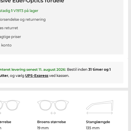
sive Edel-Optics fordele
 stadig
1
V1973 på lager
 forsendelse og returnering
es returret
agtige priser
 konto
nteret levering senest
11. august 2026
:
Bestil inden
31 timer og 1
utter
, og vælg
UPS-Express
ved kassen.
ørrelse
Broens størrelse
Stanglængde
m
19 mm
135 mm