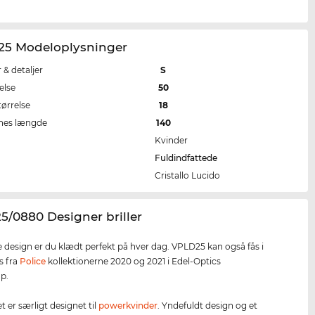
25 Modeloplysninger
r & detaljer
S
else
50
tørrelse
18
nes længde
140
Kvinder
Fuldindfattede
Cristallo Lucido
5/0880 Designer briller
 design er du klædt perfekt på hver dag. VPLD25 kan også fås i
es fra
Police
kollektionerne 2020 og 2021 i Edel-Optics
p.
let er særligt designet til
powerkvinder
. Yndefuldt design og et