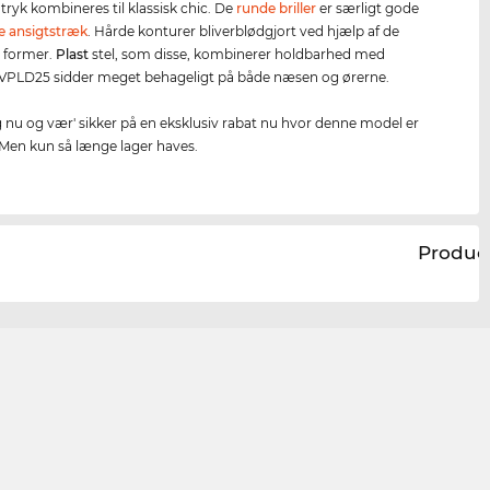
tryk kombineres til klassisk chic. De
runde briller
er særligt gode
e ansigtstræk
. Hårde konturer bliverblødgjort ved hjælp af de
 former.
Plast
stel, som disse, kombinerer holdbarhed med
 VPLD25 sidder meget behageligt på både næsen og ørerne.
g nu og vær' sikker på en eksklusiv rabat nu hvor denne model er
!Men kun så længe lager haves.
Produc