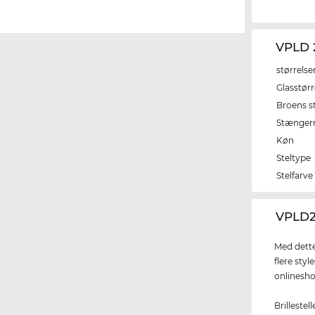
VPLD 
størrelse
Glasstørr
Broens s
Stænger
Køn
Steltype
Stelfarve
‌VPLD2
Med dette
flere styl
onlinesho
Brillestel