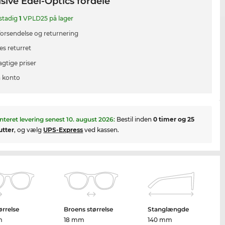
sive Edel-Optics fordele
 stadig
1
VPLD25 på lager
 forsendelse og returnering
es returret
agtige priser
 konto
nteret levering senest
10. august 2026
:
Bestil inden
0 timer og 25
utter
, og vælg
UPS-Express
ved kassen.
ørrelse
Broens størrelse
Stanglængde
m
18 mm
140 mm