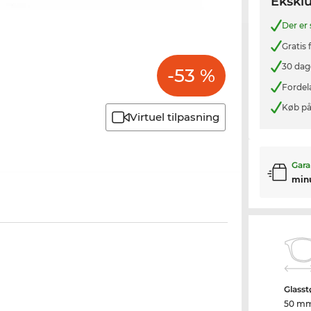
Eksklu
Der er
Gratis
30 dag
-53 %
Fordel
Køb på
Virtuel tilpasning
Gara
min
Glasst
50 m