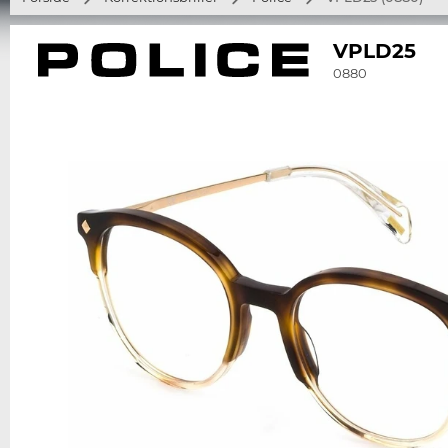
VPLD25
0880