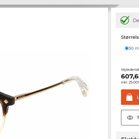
De
Størrel
50
Vejledend
607,6
inkl. 25.
T