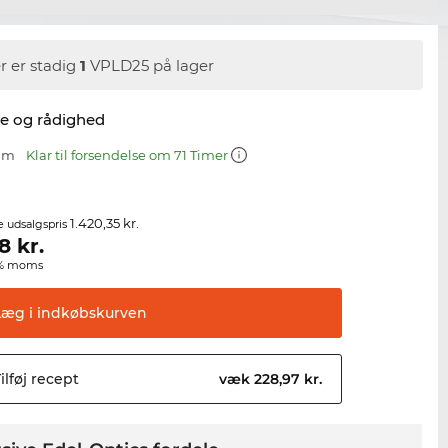
r er stadig
1
VPLD25 på lager
se og rådighed
 mm
Klar til forsendelse om 71 Timer
1.420,35 kr.
e udsalgspris
8
kr.
00% moms
Læg i
indkøbskurven
ilføj
recept
væk 228,97 kr.