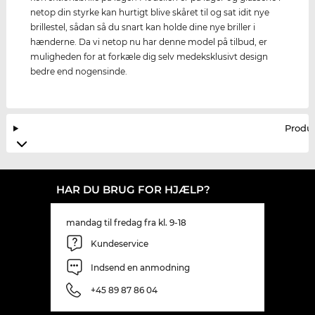
netop din styrke kan hurtigt blive skåret til og sat idit nye
brillestel, sådan så du snart kan holde dine nye briller i
hænderne. Da vi netop nu har denne model på tilbud, er
muligheden for at forkæle dig selv medeksklusivt design
bedre end nogensinde.
Produ
HAR DU BRUG FOR HJÆLP?
mandag til fredag fra kl. 9-18
Kundeservice
Indsend en anmodning
+45 89 87 86 04