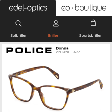
0
Solbriller
Briller
Sportsbriller
Donna
VPLD89E - 0752