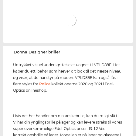
‌Donna Designer briller
Udtrykket visuel understøttelse er uegnet til VPLD89E. Her
køber du ettilbehør som hæver dit look til det næste niveau
og viser, at du har styr på moden. VPLD89E kan også fås i
flere styles fra
Police
kollektionerne 2020 og 2021 i Edel-
Optics onlineshop.
Hvis det her handler om din ønskebrille, kan du roligt slå til.
Vi har din ynglingsbrille pålager og kan levere straks til vores
super overkommelige Edel-Optics priser. 13. 1.2 Ved
korrektionsbrille på lager. Modellen er på lager og glassene i