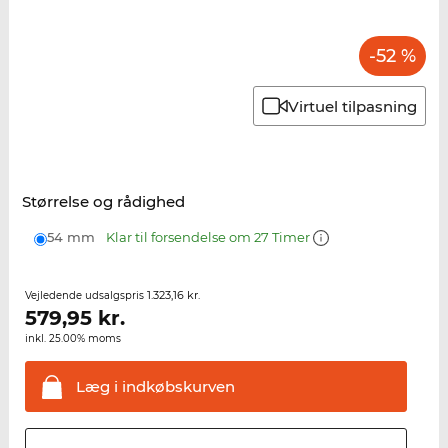
-52 %
Virtuel tilpasning
Størrelse og rådighed
54 mm
Klar til forsendelse om 27 Timer
1.323,16 kr.
Vejledende udsalgspris
579,95
kr.
inkl. 25.00% moms
Læg i
indkøbskurven