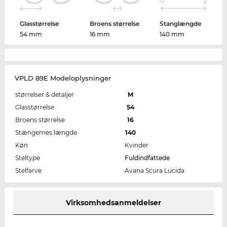
Glasstørrelse
Broens størrelse
Stanglængde
54 mm
16 mm
140 mm
VPLD 89E Modeloplysninger
størrelser & detaljer
M
Glasstørrelse
54
Broens størrelse
16
Stængernes længde
140
Køn
Kvinder
Steltype
Fuldindfattede
Stelfarve
Avana Scura Lucida
Virksomhedsanmeldelser