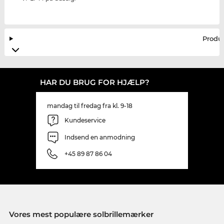
Produ
HAR DU BRUG FOR HJÆLP?
mandag til fredag fra kl. 9-18
Kundeservice
Indsend en anmodning
+45 89 87 86 04
Vores mest populære solbrillemærker