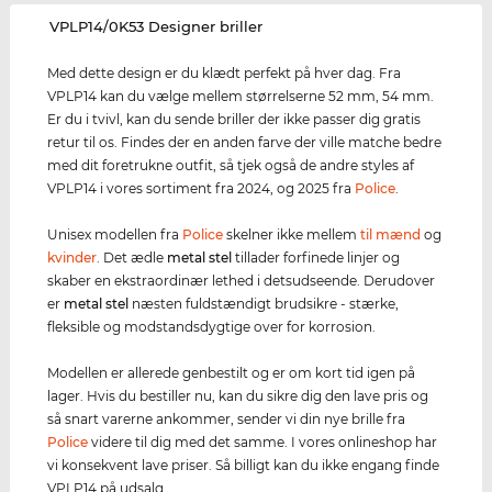
‌VPLP14/0K53 Designer briller
Med dette design er du klædt perfekt på hver dag. Fra
VPLP14 kan du vælge mellem størrelserne 52 mm, 54 mm.
Er du i tvivl, kan du sende briller der ikke passer dig gratis
retur til os. Findes der en anden farve der ville matche bedre
med dit foretrukne outfit, så tjek også de andre styles af
VPLP14 i vores sortiment fra 2024, og 2025 fra
Police
.
Unisex modellen fra
Police
skelner ikke mellem
til mænd
og
kvinder
. Det ædle
metal stel
tillader forfinede linjer og
skaber en ekstraordinær lethed i detsudseende. Derudover
er
metal stel
næsten fuldstændigt brudsikre - stærke,
fleksible og modstandsdygtige over for korrosion.
Modellen er allerede genbestilt og er om kort tid igen på
lager. Hvis du bestiller nu, kan du sikre dig den lave pris og
så snart varerne ankommer, sender vi din nye brille fra
Police
videre til dig med det samme. I vores onlineshop har
vi konsekvent lave priser. Så billigt kan du ikke engang finde
VPLP14 på udsalg.