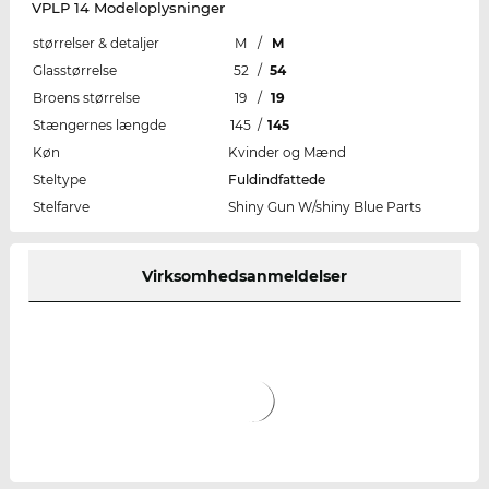
VPLP 14 Modeloplysninger
størrelser & detaljer
M
/
M
Glasstørrelse
52
/
54
Broens størrelse
19
/
19
Stængernes længde
145
/
145
Køn
Kvinder og Mænd
Steltype
Fuldindfattede
Stelfarve
Shiny Gun W/shiny Blue Parts
Virksomhedsanmeldelser