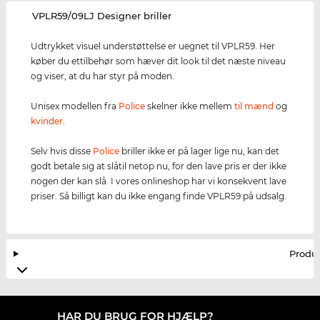
‌VPLR59/09LJ Designer briller
Udtrykket visuel understøttelse er uegnet til VPLR59. Her
køber du ettilbehør som hæver dit look til det næste niveau
og viser, at du har styr på moden.
Unisex modellen fra
Police
skelner ikke mellem
til mænd
og
kvinder
.
Selv hvis disse
Police
briller ikke er på lager lige nu, kan det
godt betale sig at slåtil netop nu, for den lave pris er der ikke
nogen der kan slå. I vores onlineshop har vi konsekvent lave
priser. Så billigt kan du ikke engang finde VPLR59 på udsalg.
Produ
HAR DU BRUG FOR HJÆLP?