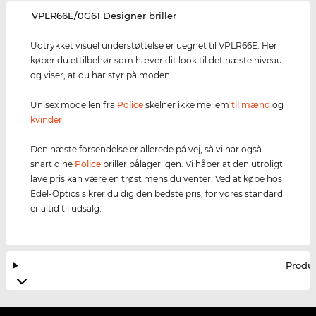
‌VPLR66E/0G61 Designer briller
Udtrykket visuel understøttelse er uegnet til VPLR66E. Her
køber du ettilbehør som hæver dit look til det næste niveau
og viser, at du har styr på moden.
Unisex modellen fra
Police
skelner ikke mellem
til mænd
og
kvinder
.
Den næste forsendelse er allerede på vej, så vi har også
snart dine
Police
briller pålager igen. Vi håber at den utroligt
lave pris kan være en trøst mens du venter. Ved at købe hos
Edel-Optics sikrer du dig den bedste pris, for vores standard
er altid til udsalg.
Produ