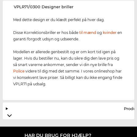
‌VPLR71/0300 Designer briller
Med dette design er du klædt perfekt på hver dag.
Disse Korrektionsbriller er hos både
til mænd
og
kvinder
en
garanti forgodt udsyn og udseende.
Modellen er allerede genbestilt og er om kort tid igen på
lager. Hvis du bestiller nu, kan du sikre dig den lave pris og
så snart varerne ankommer, sender vi din nye brille fra
Police
videre til dig med det samme. I vores onlineshop har
vi konsekvent lave priser. Så billigt kan du ikke engang finde
VPLR71 på udsalg.
Produ
HAR DU BRUG FOR HJÆLP?