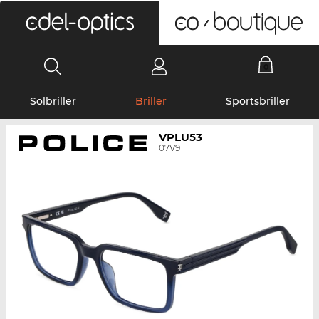
0
Solbriller
Briller
Sportsbriller
VPLU53
07V9