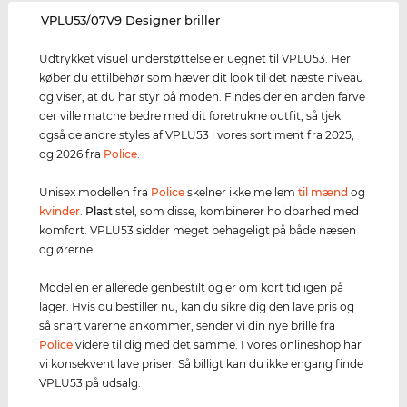
‌VPLU53/07V9 Designer briller
Udtrykket visuel understøttelse er uegnet til VPLU53. Her
køber du ettilbehør som hæver dit look til det næste niveau
og viser, at du har styr på moden. Findes der en anden farve
der ville matche bedre med dit foretrukne outfit, så tjek
også de andre styles af VPLU53 i vores sortiment fra 2025,
og 2026 fra
Police
.
Unisex modellen fra
Police
skelner ikke mellem
til mænd
og
kvinder
.
Plast
stel, som disse, kombinerer holdbarhed med
komfort. VPLU53 sidder meget behageligt på både næsen
og ørerne.
Modellen er allerede genbestilt og er om kort tid igen på
lager. Hvis du bestiller nu, kan du sikre dig den lave pris og
så snart varerne ankommer, sender vi din nye brille fra
Police
videre til dig med det samme. I vores onlineshop har
vi konsekvent lave priser. Så billigt kan du ikke engang finde
VPLU53 på udsalg.