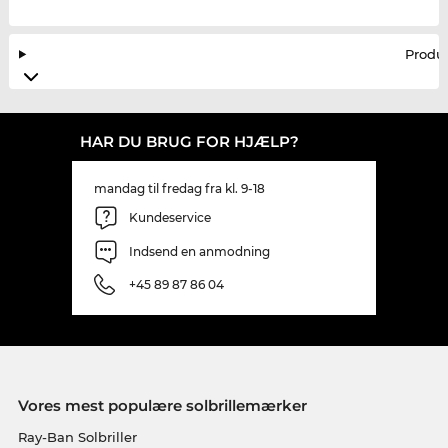
Produ
HAR DU BRUG FOR HJÆLP?
mandag til fredag fra kl. 9-18
Kundeservice
Indsend en anmodning
+45 89 87 86 04
Vores mest populære solbrillemærker
Ray-Ban Solbriller