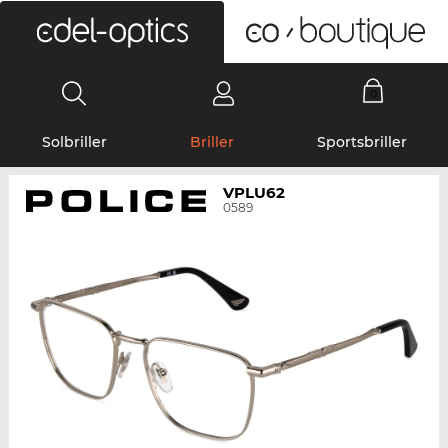
0
Solbriller
Briller
Sportsbriller
VPLU62
0589