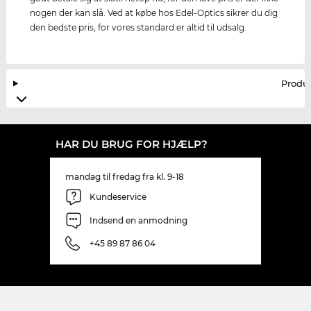
nogen der kan slå. Ved at købe hos Edel-Optics sikrer du dig
den bedste pris, for vores standard er altid til udsalg.
Produ
HAR DU BRUG FOR HJÆLP?
mandag til fredag fra kl. 9-18
Kundeservice
Indsend en anmodning
+45 89 87 86 04