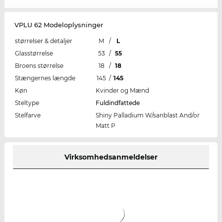
VPLU 62 Modeloplysninger
størrelser & detaljer
M
/
L
Glasstørrelse
53
/
55
Broens størrelse
18
/
18
Stængernes længde
145
/
145
Køn
Kvinder og Mænd
Steltype
Fuldindfattede
Stelfarve
Shiny Palladium W/sanblast And/or
Matt P
Virksomhedsanmeldelser