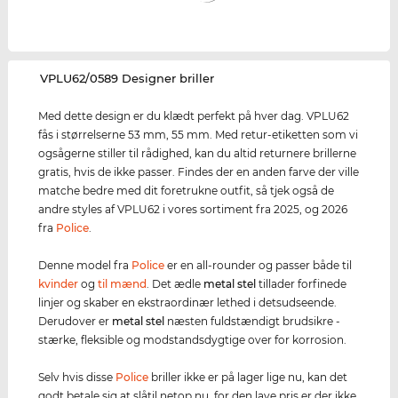
‌VPLU62/0589 Designer briller
Med dette design er du klædt perfekt på hver dag. VPLU62
fås i størrelserne 53 mm, 55 mm. Med retur-etiketten som vi
ogsågerne stiller til rådighed, kan du altid returnere brillerne
gratis, hvis de ikke passer. Findes der en anden farve der ville
matche bedre med dit foretrukne outfit, så tjek også de
andre styles af VPLU62 i vores sortiment fra 2025, og 2026
fra
Police
.
Denne model fra
Police
er en all-rounder og passer både til
kvinder
og
til mænd
. Det ædle
metal stel
tillader forfinede
linjer og skaber en ekstraordinær lethed i detsudseende.
Derudover er
metal stel
næsten fuldstændigt brudsikre -
stærke, fleksible og modstandsdygtige over for korrosion.
Selv hvis disse
Police
briller ikke er på lager lige nu, kan det
godt betale sig at slåtil netop nu, for den lave pris er der ikke