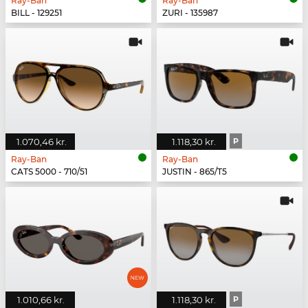
Ray-Ban
Ray-Ban
BILL - 129251
ZURI - 135987
1.070,46 kr.
1.118,30 kr.
P
Ray-Ban
Ray-Ban
CATS 5000 - 710/51
JUSTIN - 865/T5
1.010,66 kr.
1.118,30 kr.
P