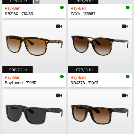
1.178,11 kr.
P
819,29 kr.
Ray-Ban
Ray-Ban
RB2180 - 710/83
ZAYA - 135987
998,70 kr.
879,10 kr.
Ray-Ban
Ray-Ban
Boyfriend - 710/51
RB4378 - 710/13