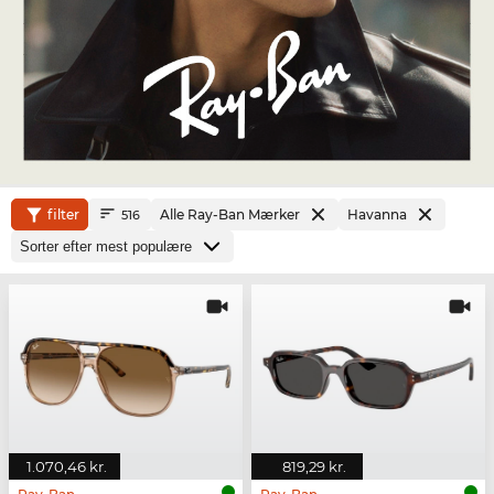
filter
Alle Ray-Ban Mærker
Havanna
516
1.070,46 kr.
819,29 kr.