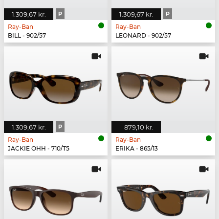
1.309,67 kr.
P
1.309,67 kr.
P
Ray-Ban
Ray-Ban
BILL - 902/57
LEONARD - 902/57
1.309,67 kr.
P
879,10 kr.
Ray-Ban
Ray-Ban
JACKIE OHH - 710/T5
ERIKA - 865/13