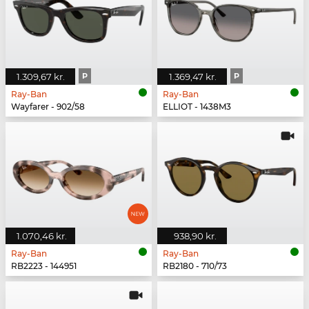
1.309,67 kr.
P
1.369,47 kr.
P
Ray-Ban
Ray-Ban
Wayfarer - 902/58
ELLIOT - 1438M3
1.070,46 kr.
938,90 kr.
Ray-Ban
Ray-Ban
RB2223 - 144951
RB2180 - 710/73