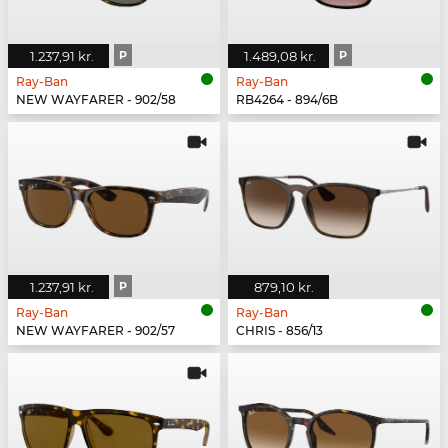
1.237,91 kr.
P
1.489,08 kr.
P
Ray-Ban
Ray-Ban
NEW WAYFARER - 902/58
RB4264 - 894/6B
1.237,91 kr.
P
879,10 kr.
Ray-Ban
Ray-Ban
NEW WAYFARER - 902/57
CHRIS - 856/13