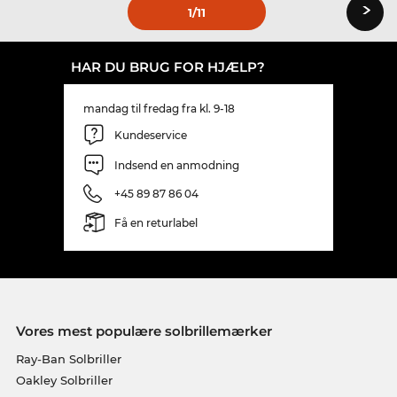
›
1
/11
HAR DU BRUG FOR HJÆLP?
mandag til fredag fra kl. 9-18
Kundeservice
Indsend en anmodning
+45 89 87 86 04
Få en returlabel
Vores mest populære solbrillemærker
Ray-Ban Solbriller
Oakley Solbriller