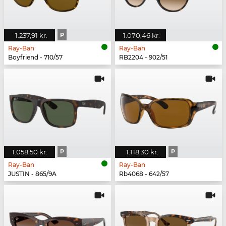
1.237,91 kr.
P
1.070,46 kr.
Ray-Ban
Ray-Ban
Boyfriend - 710/57
RB2204 - 902/51
1.058,50 kr.
P
1.118,30 kr.
P
Ray-Ban
Ray-Ban
JUSTIN - 865/9A
Rb4068 - 642/57