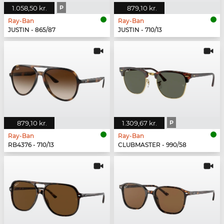
1.058,50 kr.
P
879,10 kr.
Ray-Ban
Ray-Ban
JUSTIN - 865/87
JUSTIN - 710/13
879,10 kr.
1.309,67 kr.
P
Ray-Ban
Ray-Ban
RB4376 - 710/13
CLUBMASTER - 990/58