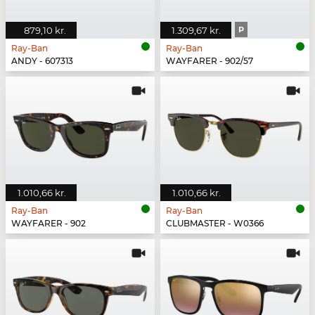
879,10 kr.
1.309,67 kr.
P
Ray-Ban
Ray-Ban
ANDY - 607313
WAYFARER - 902/57
1.010,66 kr.
1.010,66 kr.
Ray-Ban
Ray-Ban
WAYFARER - 902
CLUBMASTER - W0366