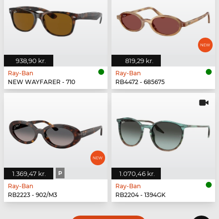
938,90 kr.
819,29 kr.
Ray-Ban
Ray-Ban
NEW WAYFARER - 710
RB4472 - 685675
1.369,47 kr.
P
1.070,46 kr.
Ray-Ban
Ray-Ban
RB2223 - 902/M3
RB2204 - 1394GK