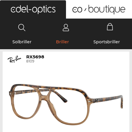
0
Solbriller
Briller
Sportsbriller
RX5698
8109