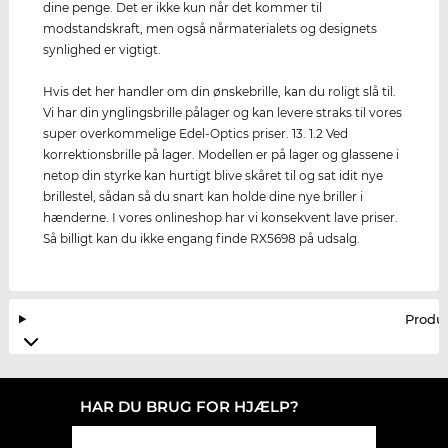
dine penge. Det er ikke kun når det kommer til
modstandskraft, men også nårmaterialets og designets
synlighed er vigtigt.
Hvis det her handler om din ønskebrille, kan du roligt slå til.
Vi har din ynglingsbrille pålager og kan levere straks til vores
super overkommelige Edel-Optics priser. 13. 1.2 Ved
korrektionsbrille på lager. Modellen er på lager og glassene i
netop din styrke kan hurtigt blive skåret til og sat idit nye
brillestel, sådan så du snart kan holde dine nye briller i
hænderne. I vores onlineshop har vi konsekvent lave priser.
Så billigt kan du ikke engang finde RX5698 på udsalg.
Produ
HAR DU BRUG FOR HJÆLP?